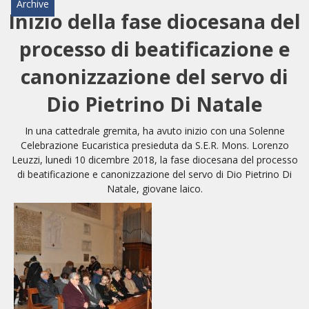
Archive
Inizio della fase diocesana del
HOME
processo di beatificazione e
«
VESCOVO
canonizzazione del servo di
VE
«
CURIA
Dio Pietrino Di Natale
BIOG
CU
«
NEWS ED EVENTI
In una cattedrale gremita, ha avuto inizio con una Solenne
LO
CURI
NE
«
Celebrazione Eucaristica presieduta da S.E.R. Mons. Lorenzo
DIOCESI
STE
VESC
Leuzzi, lunedi 10 dicembre 2018, la fase diocesana del processo
ED
DIO
«
di beatificazione e canonizzazione del servo di Dio Pietrino Di
LETT
PARROCCHIE
«
SETT
EV
DEL
Natale, giovane laico.
DELL
VES
SANT
PA
«
ANNUARIO
VITA
SE
NEW
AI
DIOC
PAS
DE
GIOV
PAR
AN
–
PHO
TUTELA DEI MINORI
ARTE
DELL
VI
UFFIC
E
DIOC
SPO
VIDE
«
PRES
PA
CUL
PAR
ORG
INTE
–
«
DI
DIAC
PR
COM
VISIT
PART
UFF
DOC
DI
PAST