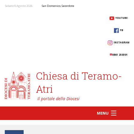
Sabato 8 Agosto 2026
San Domenico, Sacerdote
YOUTUBE
FB
INSTAGRAM
0861 250301
Chiesa di Teramo-
Atri
MENU