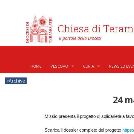
Chiesa di Teram
HOME
VESCOVO
CURIA
NEWS ED EVE
BIOGRAFIA
CURIA VESCOVILE
NEWS
Archive
LO STEMMA
SETTORI DELLA VITA PASTORA
AFFARI GENER
PHOTOGALLE
24 m
LETTERE DEL VESCOVO AI GIOVANI DELLA DIOC
ORGANI DI PARTECIPAZIONE
APOSTOLATO 
VIDEOGALLER
Missio presenta il progetto di solidarietà a favo
INTERVENTI
CAPITOLI
ARCHIVIO ST
Scarica il dossier completo del progetto
https
DOCUMENTI
TRIBUNALE ECCLESIASTICO
AVVOCATURA 