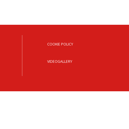
OCESANO
OCESANI
CHIESA DIOCESANA
COOKIE POLICY
ENTI
VIDEOGALLERY
ENTI
LAVORO