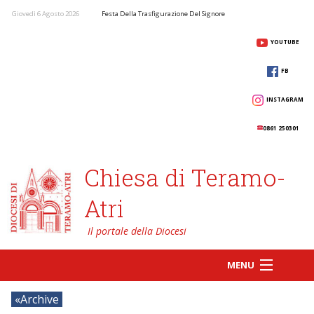
Giovedì 6 Agosto 2026
Festa Della Trasfigurazione Del Signore
YOUTUBE
FB
INSTAGRAM
0861 250301
Chiesa di Teramo-
Atri
MENU
Archive