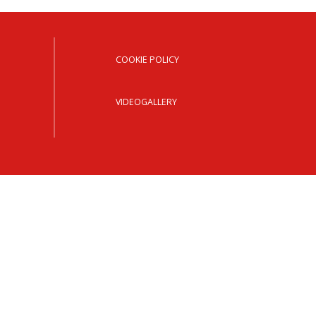
OCESANO
OCESANI
COOKIE POLICY
CHIESA DIOCESANA
VIDEOGALLERY
ENTI
ENTI
LAVORO