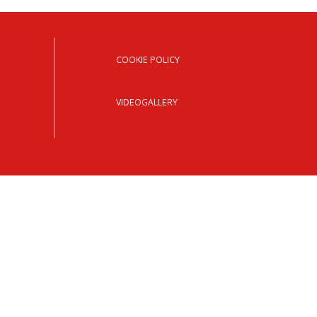
OCESANO
OCESANI
COOKIE POLICY
CHIESA DIOCESANA
VIDEOGALLERY
ENTI
ENTI
LAVORO