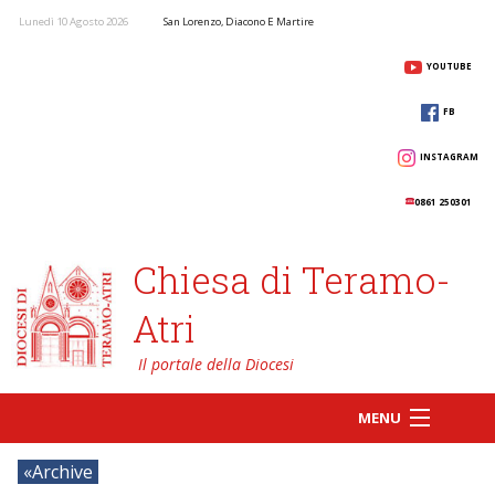
Lunedì 10 Agosto 2026
San Lorenzo, Diacono E Martire
YOUTUBE
FB
INSTAGRAM
0861 250301
Chiesa di Teramo-
Atri
MENU
Archive