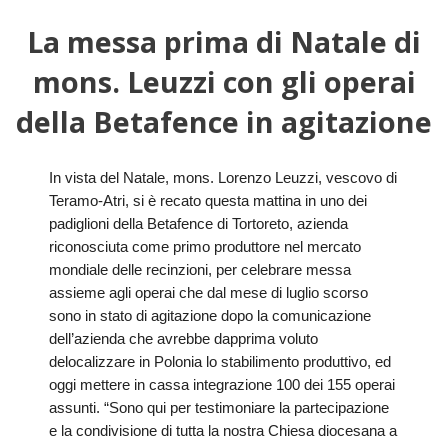
La messa prima di Natale di
HOME
mons. Leuzzi con gli operai
«
VESCOVO
della Betafence in agitazione
VE
«
CURIA
BIOG
CU
«
NEWS ED EVENTI
In vista del Natale, mons. Lorenzo Leuzzi, vescovo di
LO
Teramo-Atri, si è recato questa mattina in uno dei
CURI
NE
«
DIOCESI
STE
VESC
padiglioni della Betafence di Tortoreto, azienda
ED
riconosciuta come primo produttore nel mercato
DIO
«
LETT
PARROCCHIE
«
SETT
EV
mondiale delle recinzioni, per celebrare messa
DEL
DELL
VES
SANT
PA
assieme agli operai che dal mese di luglio scorso
«
ANNUARIO
VITA
SE
NEW
AI
DIOC
sono in stato di agitazione dopo la comunicazione
PAS
DE
GIOV
PAR
AN
dell’azienda che avrebbe dapprima voluto
–
PHO
TUTELA DEI MINORI
ARTE
DELL
VI
UFFIC
delocalizzare in Polonia lo stabilimento produttivo, ed
E
DIOC
SPO
VIDE
«
PRES
oggi mettere in cassa integrazione 100 dei 155 operai
PA
CUL
PAR
ORG
INTE
assunti. “Sono qui per testimoniare la partecipazione
–
«
DI
DIAC
PR
COM
VISIT
e la condivisione di tutta la nostra Chiesa diocesana a
PART
UFF
DOC
DI
PAST