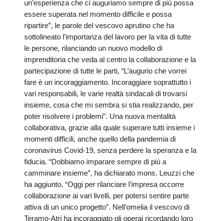
SEMI
un’esperienza che ci auguriamo sempre di più possa
DI
ARTE
PRES
CAPI
essere superata nel momento difficile e possa
SAC
AFFA
DIO
ORD
ripartire”, le parole del vescovo aprutino che ha
DIAC
GENE
TRIB
VIR
«
COM
PRES
TRA
sottolineato l’importanza del lavoro per la vita di tutte
E
ECCL
RELI
DELL
ORD
SEG
le persone, rilanciando un nuovo modello di
DIO
DIAC
DIOC
CO
VID
VESC
APR
imprenditoria che veda al centro la collaborazione e la
MON
PER
IMP
RE
partecipazione di tutte le parti, “L’augurio che vorrei
GIUB
APO
ALT
«
UTD
ORD
fare è un incoraggiamento. Incoraggiare soprattutto i
PRES
DEL
(UFF
VIR
COM
PRES
vari responsabili, le varie realtà sindacali di trovarsi
DIOC
MAR
TECN
UT
RELI
RELI
insieme, cosa che mi sembra si stia realizzando, per
ISTIT
MASC
(UF
IN
ARCH
CON
poter risolvere i problemi”. Una nuova mentalità
SECO
DI
MEM
STO
CUR
TE
collaborativa, grazie alla quale superare tutti insieme i
DIRI
E
PAS
ENTI
momenti difficili, anche quello della pandemia di
VESC
PONT
DIO
ECCL
UFFI
ORIU
PRES
coronavirus Covid-19, senza perdere la speranza e la
CIVI
TEC
COM
DELL
AVV
TEM
fiducia. “Dobbiamo imparare sempre di più a
RICO
E
RELI
CHIE
DI
IMP
camminare insieme”, ha dichiarato mons. Leuzzi che
PER
FEMM
DIO
CURI
IN
CON
ha aggiunto, “Oggi per rilanciare l’impresa occorre
LA
DI
E
DIOC
DIO
RIC
collaborazione ai vari livelli, per potersi sentire parte
«
VESC
DIRI
OSS
DELL
POS
EMER
attiva di un unico progetto”. Nell’omelia il vescovo di
PONT
GIUR
AGG
SIS
VE
Teramo-Atri ha incoraggiato gli operai ricordando loro