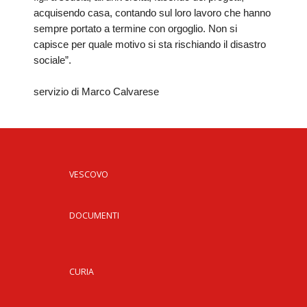
acquisendo casa, contando sul loro lavoro che hanno
INS
sempre portato a termine con orgoglio. Non si
RELI
CATT
capisce per quale motivo si sta rischiando il disastro
sociale”.
UFFI
LITU
servizio di Marco Calvarese
MIG
PAS
DELL
FAMI
VESCOVO
PAS
DELL
SAL
DOCUMENTI
PAS
DELL
VOC
CURIA
PAS
GIOV