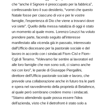
LAICA
CRO
COM
BENI
che “anche il Signore è preoccupato per la fabbrica”,
EM
COMP
DEI
RELI
CULT
ISTI
confessando loro il suo desiderio, “vorrei che questo
E
VESC
FEMM
ECCL
DIO
Natale fosse per ciascuno di voi e per le vostre
COM
INTE
DI
ED
SOS
famiglie, l’esperienza di Dio che viene a trovarvi dove
DIRI
ART
CLE
DOC
DIO
voi siete”. Quello della messa natalizia di oggi è stato
SAC
un momento al quale mons. Lorenzo Leuzzi ha voluto
ISTI
BIBL
CULT
prendere parte, facendo seguito all’interesse
DIO
manifestato alla vicenda già in passato, interessato
CENT
dall’Ufficio diocesano per la pastorale sociale e del
CARI
DI
lavoro in accordo con i sindacati Fism-Cisl e Fiom-
ACC
UFFI
Cgil di Teramo. “Volevamo far sentire ai lavoratori ed
CATE
SPO
alle loro famiglie che non sono soli, ci siamo anche
GIOV
noi con loro”, le parole di Giuseppe Piergallini,
CEN
PER
MIS
direttore dell’Ufficio pastorale sociale e lavoro, che
ORI
DIO
prevede una collaborazione anche in futuro tra le parti
UNIV
e spera nel ravvedimento della proprietà di Betafence,
E
COM
al quale però sembrano credere meno i sindacati.
AL
SOCI
LAV
“Stiamo attendendo quale possa essere l’idea
DIA
dell’azienda, visto che il dietrofront è stato solo a