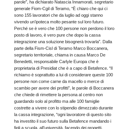
PER
parole”, ha dichiarato Natascia Innamorati, segretario
generale Fiom-Cgil di Teramo, “È chiaro che qui ci
ECO
sono 155 lavoratori che da luglio ad oggi stanno
E
vivendo un’ipoteca molto pesante sul loro futuro.
AMM
Perché se è vero che 100 persone non perdono il loro
ECU
posto di lavoro, è vero pure che dopo la cassa
E
integrazione una soluzione bisognerà trovarla”. Dalla
DIA
parte della Fism-Cisl di Teramo Marco Boccanera,
INTE
segretario territoriale, chiama in causa Marco De
EDIL
Benedetti, responsabile Carlyle Europa che è
DI
proprietaria di Presidiat che è a capo di Betafence. “Il
CUL
richiamo è soprattutto a lui di considerare queste 100
persone non come carne da macello o merce di
EVA
DELL
scambio per avere dei profitti”, le parole di Boccanera
CUL
che chiede di rimettere la persona al centro non
guardando solo al profitto ma alle 100 famiglie
PAS
costrette a vivere con lo stipendio dimezzato durante
SCO
la cassa integrazione, “ogni lavoratore di questo sito
PAS
ha investito il suo futuro sulla Betafence mandando i
UNIV
figli a scuola, all’università, facendo dei progetti,