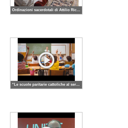
Ordinazioni sacerdotali di Attilio Ricci, Pierpaolo Matteucci e Jackson Pierre
“Le scuole paritarie cattoliche al servizio della ripartenza”