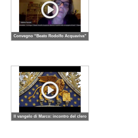
PER
ECO
E
AMM
ECU
Convegno “Beato Rodolfo Acquaviva”
E
DIA
INTE
EDIL
DI
CUL
EVA
DELL
CUL
PAS
Il vangelo di Marco: incontro del clero
SCO
PAS
UNIV