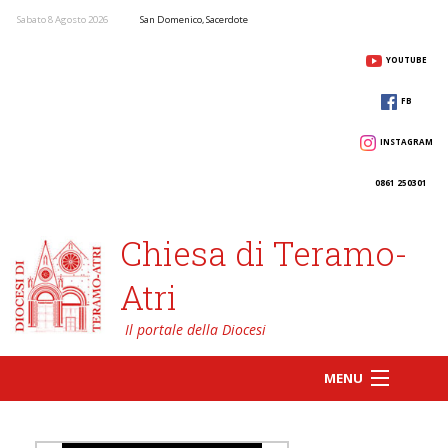
Sabato 8 Agosto 2026
San Domenico, Sacerdote
YOUTUBE
FB
INSTAGRAM
0861 250301
Chiesa di Teramo-
Atri
MENU