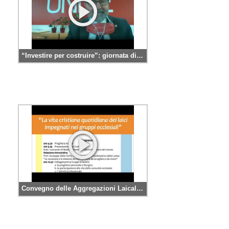
“Investire per costruire”: giornata di apertura del III Forum Internazionale del Gran Sasso
Convegno delle Aggregazioni Laicali – Sintesi dei gruppi di lavoro e prospettive di impegno