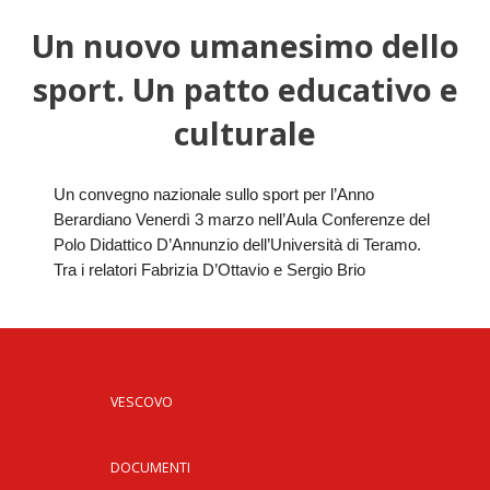
Un nuovo umanesimo dello
HOME
sport. Un patto educativo e
«
VESCOVO
culturale
VE
«
CURIA
BIOG
CU
«
NEWS ED EVENTI
Un convegno nazionale sullo sport per l’Anno
LO
Berardiano Venerdì 3 marzo nell’Aula Conferenze del
CURI
NE
«
DIOCESI
STE
VESC
Polo Didattico D’Annunzio dell’Università di Teramo.
ED
Tra i relatori Fabrizia D’Ottavio e Sergio Brio
DIO
«
LETT
PARROCCHIE
«
SETT
EV
DEL
DELL
VES
SANT
PA
«
ANNUARIO
VITA
SE
NEW
AI
DIOC
PAS
DE
GIOV
PAR
AN
–
PHO
TUTELA DEI MINORI
ARTE
DELL
VI
UFFIC
VESCOVO
E
DIOC
SPO
VIDE
«
PRES
PA
CUL
PAR
ORG
INTE
–
«
DI
DIAC
PR
COM
DOCUMENTI
VISIT
PART
UFF
DOC
DI
PAST