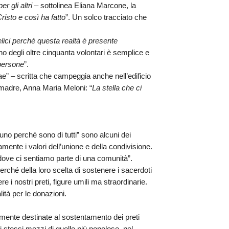
er gli altri
– sottolinea
Eliana Marcone, la
Cristo e così ha fatto
”. Un solco tracciato che
lici perché questa realtà è presente
no degli oltre cinquanta volontari è semplice e
 persone
”.
ae” – scritta che campeggia anche nell’edificio
a madre,
Anna Maria Meloni
: “
La stella che ci
no perché sono di tutti”
sono alcuni dei
mente i valori dell’unione e della condivisione.
dove ci sentiamo parte di una comunità”.
 perché della loro scelta di sostenere i sacerdoti
e i nostri preti, figure umili ma straordinarie.
ità per le donazioni.
samente destinate al sostentamento dei preti