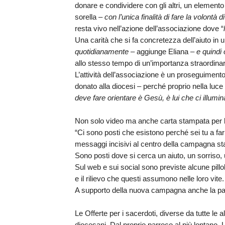
PASTORALE G
donare e condividere con gli altri, un elemento
sorella
–
con l’unica finalità di fare la volontà
LAICATO
resta vivo nell’azione dell’associazione dove “
Una carità che si fa concretezza dell’aiuto in 
PROBLEMI SOC
quotidianamente
– aggiunge
Eliana
–
e quindi
allo stesso tempo di un’importanza straordinari
PROMOZIONE 
L’attività dell’associazione è un proseguiment
donato alla diocesi – perché proprio nella luc
UFFICIO PER 
deve fare orientare è Gesù, è lui che ci illum
UFFICIO PER 
Non solo video ma anche carta stampata pe
“Ci sono posti che esistono perché sei tu a far
UFFICIO TURI
messaggi incisivi al centro della campagna stam
Sono posti dove si cerca un aiuto, un sorriso
TUTELA DEI M
Sul web e sui social sono previste alcune pill
e il rilievo che questi assumono nelle loro vite.
TRIBUNALE E
A supporto della nuova campagna anche la p
UNITALSI
Le
Offerte per i sacerdoti
, diverse da tutte le