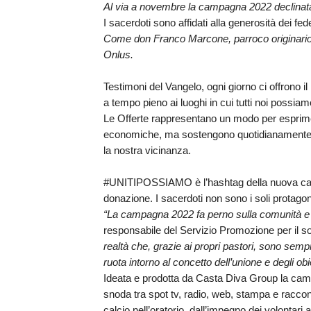
Al via a novembre la campagna 2022 declinat
I sacerdoti sono affidati alla generosità dei f
UTDR (UFFICIO TECNICO)
BENI CULTURA
UFFICIO TECN
Come don Franco Marcone
, parroco originar
Onlus.
BIBLIOTECA 
COMPITI E C
Testimoni del Vangelo, ogni giorno ci offrono il
CARITAS
a tempo pieno ai luoghi in cui tutti noi possiamo 
Le
Offerte
rappresentano un modo per esprime
UFFICIO CATE
economiche, ma
sostengono
quotidianamente i 
la nostra vicinanza.
CENTRO MISS
#UNITIPOSSIAMO
è l’hashtag della nuova ca
COMUNICAZIO
donazione. I sacerdoti non sono i soli protago
“
La campagna 2022 fa perno sulla comunità e s
DIACONATO 
responsabile del Servizio Promozione per il s
realtà
che, grazie ai propri pastori, sono sempr
ECONOMATO E
ruota intorno al concetto dell’unione e degli o
Ideata e prodotta da Casta Diva Group la cam
ECUMENISMO 
snoda tra
spot tv, radio, web, stampa
e raccont
calcio nell’oratorio, dall’impegno dei volontari 