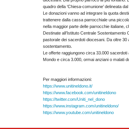
diocesani. Dal proprio parroco al più lontano. 
quadro della ‘Chiesa-comunione’ delineata dal 
Le donazioni vanno ad integrare la quota desti
trattenere dalla cassa parrocchiale una piccola
nella maggior parte delle parrocchie italiane,
Destinate all’
Istituto Centrale Sostentamento 
pastorale dei
sacerdoti diocesani.
Da oltre 30 
sostentamento.
Le offerte raggiungono circa
33.000
sacerdoti
Mondo e circa
3.000
, ormai anziani o malati d
Per maggiori informazioni:
https://www.unitineldono.it/
https://www.facebook.com/unitineldono
https://twitter.com/Uniti_nel_dono
https://www.instagram.com/unitineldono/
https://www.youtube.com/unitineldono