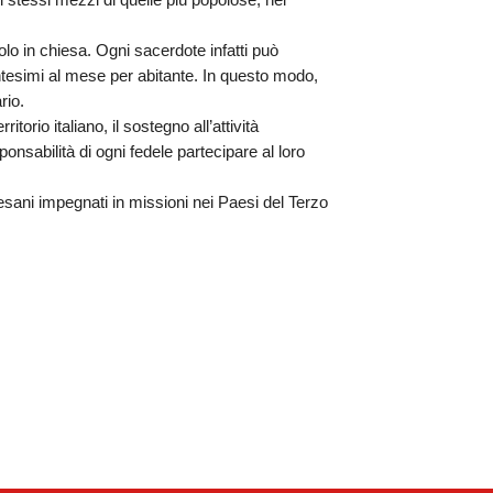
i stessi mezzi di quelle più popolose, nel
lo in chiesa. Ogni sacerdote infatti può
entesimi al mese per abitante. In questo modo,
rio.
itorio italiano, il sostegno all’attività
ponsabilità di ogni fedele partecipare al loro
esani impegnati in missioni nei Paesi del Terzo