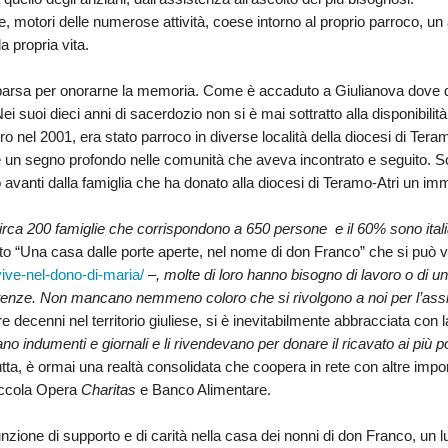
ULTO
, motori delle numerose attività, coese intorno al proprio parroco, u
ZIONE DELLA CULTURA
a propria vita.
COLASTICA
mparsa per onorarne la memoria. Come è accaduto a Giulianova dove
 suoi dieci anni di sacerdozio non si è mai sottratto alla disponibilità e 
NIVERSITARIA
ro nel 2001, era stato parroco in diverse località della diocesi di Te
e un segno profondo nelle comunità che aveva incontrato e seguito. S
O RELIGIONE CATTOLICA
o avanti dalla famiglia che ha donato alla diocesi di Teramo-Atri un imm
RGICO
o circa 200 famiglie che corrispondono a 650 persone e il 60% sono ita
o “Una casa dalle porte aperte, nel nome di don Franco” che si può v
vive-nel-dono-di-maria/
–, molte di loro hanno bisogno di lavoro o di un 
tenze. Non mancano nemmeno coloro che si rivolgono a noi per l’ass
LLA FAMIGLIA
re decenni nel territorio giuliese, si è inevitabilmente abbracciata con l
no indumenti e giornali e li rivendevano per donare il ricavato ai più p
ELLA SALUTE
tta, è ormai una realtà consolidata che coopera in rete con altre impor
Piccola Opera
Charitas
e Banco Alimentare.
ELLE VOCAZIONI
unzione di supporto e di carità nella casa dei nonni di
don Franco
, un 