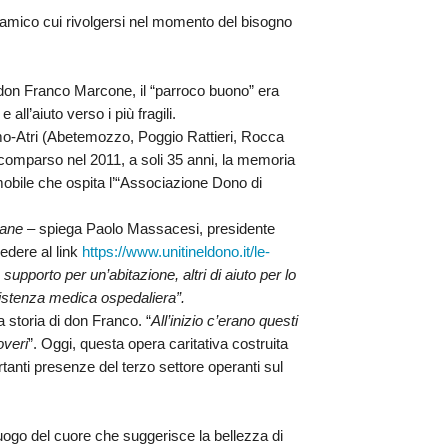
n amico cui rivolgersi nel momento del bisogno
don Franco Marcone,
il “parroco buono” era
all’aiuto verso i più fragili.
ramo-Atri (Abetemozzo, Poggio Rattieri, Rocca
comparso nel 2011, a soli 35 anni, la memoria
obile che ospita l’“
Associazione Dono di
liane –
spiega
Paolo Massacesi, presidente
edere al link
https://www.unitineldono.it/le-
supporto per un’abitazione, altri di aiuto per lo
istenza medica ospedaliera”.
a storia di
don Franco
. “
All’inizio c’erano questi
overi
”. Oggi, questa opera caritativa costruita
tanti presenze del terzo settore operanti sul
luogo del cuore che suggerisce la bellezza di