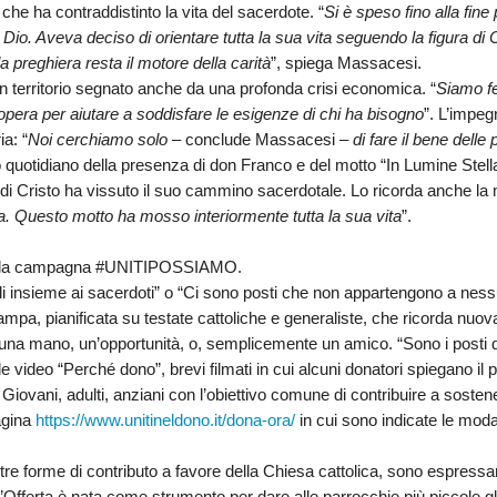
IOVANILE
 che ha contraddistinto la vita del sacerdote. “
Si è speso fino alla fine p
 di Dio. Aveva deciso di orientare tutta la sua vita seguendo la figura di 
la preghiera resta il motore della carità
”, spiega
Massacesi
.
un territorio segnato anche da una profonda crisi economica. “
Siamo fe
IALI E LAVORO
 opera per aiutare a soddisfare le esigenze di chi ha bisogno
”. L’impeg
a: “
Noi cerchiamo solo
– conclude
Massacesi
–
di fare il bene delle
E SOSTEGNO ECONOMICO ALLA CHIESA CATTOLICA
o quotidiano della presenza di don Franco e del motto “In Lumine Stell
e di Cristo ha vissuto il suo cammino sacerdotale. Lo ricorda anche l
I PELLEGRINAGGI
ina. Questo motto ha mosso interiormente tutta la sua vita
”.
LO SPORT
r la campagna
#UNITIPOSSIAMO
.
li insieme ai sacerdoti”
o
“Ci sono posti che non appartengono a nessu
SMO E TEMPO LIBERO
pa, pianificata su testate cattoliche e generaliste, che ricorda nuova
, una mano, un’opportunità, o, semplicemente un amico. “Sono i posti 
INORI E DELLE PERSONE VULNERABILI
ole video
“Perché dono”
, brevi filmati in cui alcuni donatori spiegano il
 Giovani, adulti, anziani con l’obiettivo comune di contribuire a sostener
CCLESIASTICO DIOCESANO APRUTINO
agina
https://www.unitineldono.it/dona-ora/
in cui sono indicate le modal
 altre forme di contributo a favore della Chiesa cattolica, sono espres