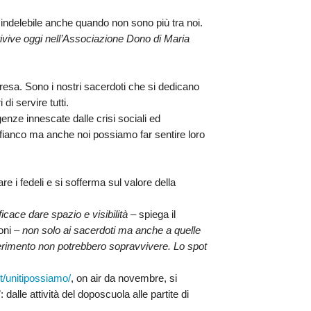
 indelebile
anche quando non sono più tra noi.
OCESANO
OCESANI
ivive oggi nell’Associazione Dono di Maria
ipresa. Sono i nostri sacerdoti che si dedicano
CHIESA DIOCESANA
di servire tutti.
nze innescate dalle crisi sociali ed
ENTI
tro fianco ma anche noi possiamo far sentire loro
ENTI
 i fedeli e si sofferma sul valore della
cace dare spazio e visibilità –
spiega
il
oni
– non solo ai sacerdoti ma anche a quelle
riferimento non potrebbero sopravvivere. Lo spot
LAVORO
it/unitipossiamo/
,
on air da novembre
, si
:
dalle attività del doposcuola alle partite di