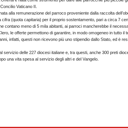
L’Offerta è nata come strumento per dare alle parrocchie più piccole gl
Concilio Vaticano II.
nata alla remunerazione del parroco proveniente dalla raccolta dell’obo
 cifra (quota capitaria) per il proprio sostentamento, pari a circa 7 c
 che contano meno di 5 mila abitanti, ai parroci mancherebbe il necessa
Clero
, le offerte permettono di garantire, in modo omogeneo in tutto il terr
anni, infatti, questi non ricevono più uno stipendio dallo Stato, ed è res
al servizio delle
227 diocesi
italiane e, tra questi, anche
300
preti dioc
opo una vita spesa al servizio degli altri e del Vangelo.