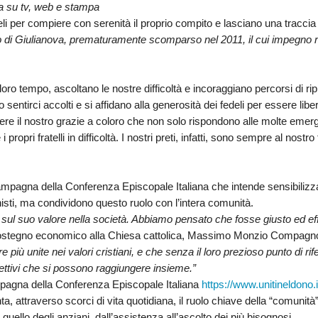
a su tv, web e stampa
edeli per compiere con serenità il proprio compito e lasciano una
traccia
LI ECCLESIASTICI ED ARTE SACRA
ICO E PER LA RICOSTRUZIONE POST SISMA
ORDO VIRGINUM
COMUNITÀ RELIGIOSE FEMMINILI DI DIRITTO DI
GIUBILEI PRESBITERALI DI
io di Giulianova, prematuramente scomparso nel 2011, il cui impegno r
DIOCESANA
OMPOSIZIONE
ISTITUTI SECOLARI
IN MEMORIAM
 loro tempo, ascoltano le nostre difficoltà e incoraggiano percorsi di r
ENTI ECCLESIASTICI CIVILMENTE RICONOSCIUTI
VESCOVI ORIUNDI DELLA 
sentirci accolti e si affidano alla generosità dei fedeli per essere liberi 
re il nostro
grazie
a coloro che non solo
rispondono
alle molte emerge
CHISTICO
CONSULTA DIOCESANA DELLE AGGREGAZIONI LAICALI
VESCOVI EMERITI
INTERV
propri fratelli in difficoltà. I nostri preti, infatti, sono sempre al nos
IONARIO DIOCESANO
ISTITUTO DIOCESANO SOSTENTAMENTO CLERO
CRONOTASSI DEI VESCOVI
DOCUM
mpagna della Conferenza Episcopale Italiana che intende sensibilizzare
NI SOCIALI
ISTITUZIONI CULTURALI
nisti, ma condividono questo ruolo con l’intera comunità.
ul suo valore nella società. Abbiamo pensato che fosse giusto ed effi
PERMANENTE
CENTRI DI ACCOGLIENZA
ostegno economico alla Chiesa cattolica,
Massimo Monzio Compagn
e più unite nei valori cristiani, e che senza il loro prezioso punto di 
 AMMINISTRAZIONE
SPORTELLO GIOVANI PER ORIENTAMENTO UNIVERSITARIO E AL 
biettivi che si possono raggiungere insieme.”
pagna della Conferenza Episcopale Italiana
https://www.unitineldono.
E DIALOGO INTERRELIGIOSO
a, attraverso scorci di vita quotidiana, il ruolo chiave della “
comunità”
a quello degli anziani, dall’assistenza all’ascolto dei più bisognosi.