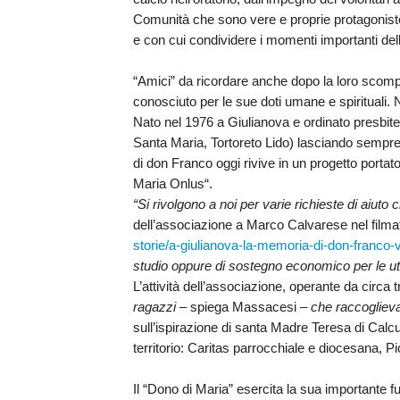
EDILIZIA DI C
Comunità che sono vere e proprie protagoniste
EVANGELIZZA
e con cui condividere i momenti importanti dell
PASTORALE S
“Amici” da ricordare anche dopo la loro sco
conosciuto per le sue doti umane e spirituali. Nei
PASTORALE U
Nato nel 1976 a Giulianova e ordinato presbite
Santa Maria, Tortoreto Lido) lasciando sempr
INSEGNAMENT
di
don Franco
oggi rivive in un progetto portat
Maria Onlus
“.
UFFICIO LITU
“Si rivolgono a noi per varie richieste di aiut
dell’associazione
a Marco Calvarese nel filmat
MIGRANTES
storie/a-giulianova-la-memoria-di-don-franco-
studio oppure di sostegno economico per le u
PASTORALE DE
L’attività dell’associazione, operante da circa t
ragazzi
– spiega
Massacesi
–
che raccoglieva
PASTORALE D
sull’ispirazione di santa Madre Teresa di Calcu
territorio: Caritas parrocchiale e diocesana, 
PASTORALE D
Il “Dono di Maria” esercita la sua importante f