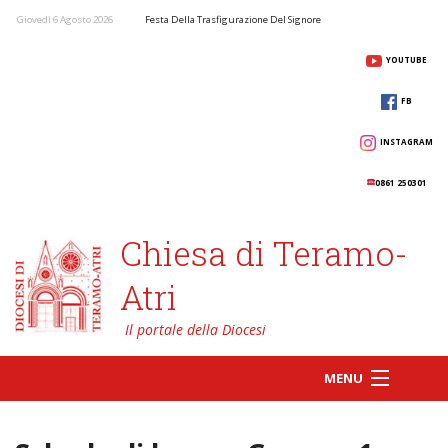
Giovedì 6 Agosto 2026
Festa Della Trasfigurazione Del Signore
YOUTUBE
FB
INSTAGRAM
0861 250301
Chiesa di Teramo-
Atri
MENU