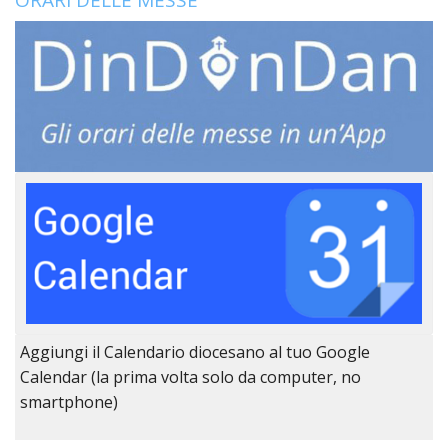
LO
SPO
UFFI
TUR
E
TEM
LIBE
TUT
DEI
MIN
E
DELL
PER
VULN
TRIB
Aggiungi il Calendario diocesano al tuo Google
ECCL
DIO
Calendar (la prima volta solo da computer, no
APR
smartphone)
UNIT