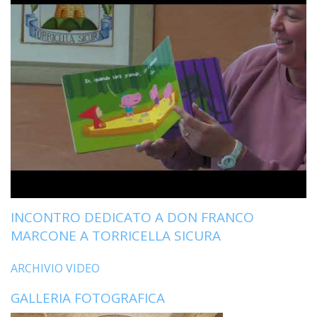
LAIC
PRO
SOCI
E
LAV
PRO
E
SOS
ECO
ALLA
CHIE
CATT
INCONTRO DEDICATO A DON FRANCO
UFFI
MARCONE A TORRICELLA SICURA
PER
I
PEL
ARCHIVIO VIDEO
UFFI
GALLERIA FOTOGRAFICA
PER