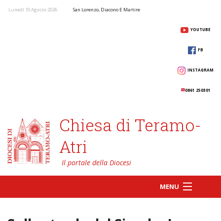
Lunedì 10 Agosto 2026
San Lorenzo, Diacono E Martire
YOUTUBE
FB
INSTAGRAM
0861 250301
Chiesa di Teramo-
Atri
MENU