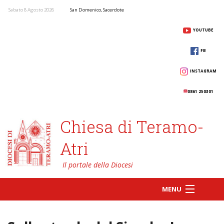
Sabato 8 Agosto 2026
San Domenico, Sacerdote
YOUTUBE
FB
INSTAGRAM
0861 250301
Chiesa di Teramo-
Atri
MENU