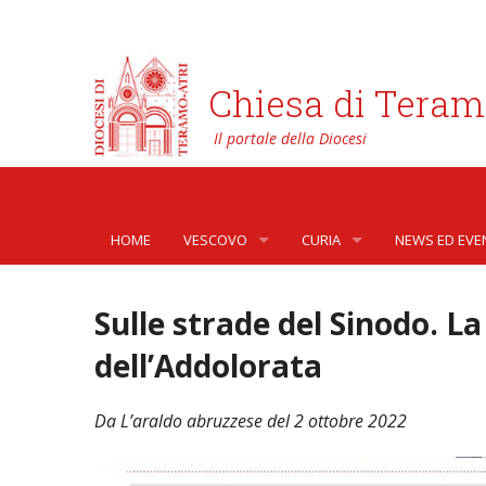
Chiesa di Teram
HOME
VESCOVO
CURIA
NEWS ED EVE
BIOGRAFIA
CURIA VESCOVILE
NEWS
Sulle strade del Sinodo. La
LO STEMMA
SETTORI DELLA VITA PASTORA
AFFARI GENER
PHOTOGALLE
dell’Addolorata
LETTERE DEL VESCOVO AI GIOVANI DELLA DIOC
ORGANI DI PARTECIPAZIONE
APOSTOLATO 
VIDEOGALLER
Da L’araldo abruzzese del 2 ottobre 2022
INTERVENTI
CAPITOLI
ARCHIVIO ST
DOCUMENTI
TRIBUNALE ECCLESIASTICO
AVVOCATURA 