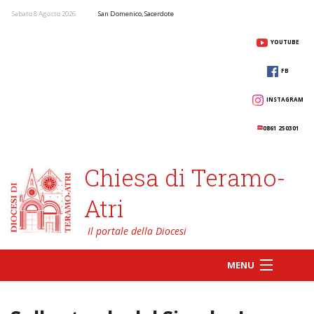
Sabato 8 Agosto 2026
San Domenico, Sacerdote
YOUTUBE
FB
INSTAGRAM
0861 250301
Chiesa di Teramo-
Atri
MENU