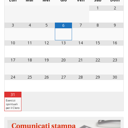
LAICA
CRO
COM
BENI
EM
COMP
1
2
DEI
RELI
CULT
ISTI
E
VESC
FEMM
ECCL
DIO
COM
INTE
DI
ED
SOS
3
4
5
7
8
9
6
DIRI
ART
CLE
DOC
DIO
SAC
ISTI
BIBL
10
11
12
13
14
15
16
CULT
DIO
CENT
CARI
17
18
19
20
21
22
23
DI
ACC
UFFI
CATE
SPO
24
25
26
27
28
29
30
GIOV
CEN
PER
MIS
ORI
31
DIO
UNIV
Esercizi
spirituali
E
COM
per il Clero
AL
SOCI
LAV
DIA