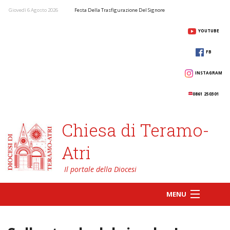
Giovedì 6 Agosto 2026
Festa Della Trasfigurazione Del Signore
YOUTUBE
FB
INSTAGRAM
0861 250301
Chiesa di Teramo-
Atri
MENU