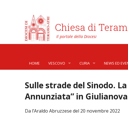
Chiesa di Teram
HOME
VESCOVO
CURIA
NEWS ED EVE
BIOGRAFIA
CURIA VESCOVILE
NEWS
Sulle strade del Sinodo. La
LO STEMMA
SETTORI DELLA VITA PASTORA
AFFARI GENER
PHOTOGALLE
Annunziata” in Giulianova
LETTERE DEL VESCOVO AI GIOVANI DELLA DIOC
ORGANI DI PARTECIPAZIONE
APOSTOLATO 
VIDEOGALLER
Da l’Araldo Abruzzese del 20 novembre 2022
INTERVENTI
CAPITOLI
ARCHIVIO ST
DOCUMENTI
TRIBUNALE ECCLESIASTICO
AVVOCATURA 