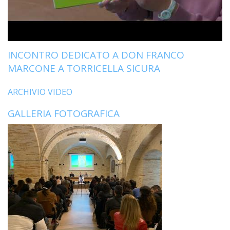
LAIC
PRO
SOCI
INCONTRO DEDICATO A DON FRANCO
E
LAV
MARCONE A TORRICELLA SICURA
PRO
ARCHIVIO VIDEO
E
SOS
GALLERIA FOTOGRAFICA
ECO
ALLA
CHIE
CATT
UFFI
PER
I
PEL
UFFI
PER