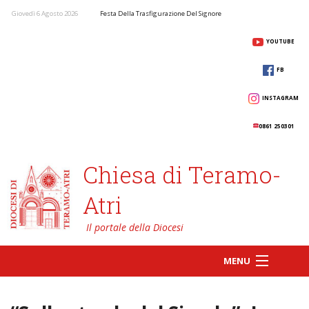
Giovedì 6 Agosto 2026
Festa Della Trasfigurazione Del Signore
YOUTUBE
FB
INSTAGRAM
0861 250301
Chiesa di Teramo-
Atri
MENU