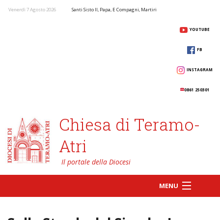
Venerdì 7 Agosto 2026
Santi Sisto II, Papa, E Compagni, Martiri
YOUTUBE
FB
INSTAGRAM
0861 250301
Chiesa di Teramo-
Atri
MENU