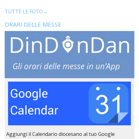
LO
SPO
TUTTE LE FOTO→
UFFI
ORARI DELLE MESSE
TUR
E
TEM
LIBE
TUT
DEI
MIN
E
DELL
PER
VULN
TRIB
ECCL
DIO
APR
UNIT
Aggiungi il Calendario diocesano al tuo Google