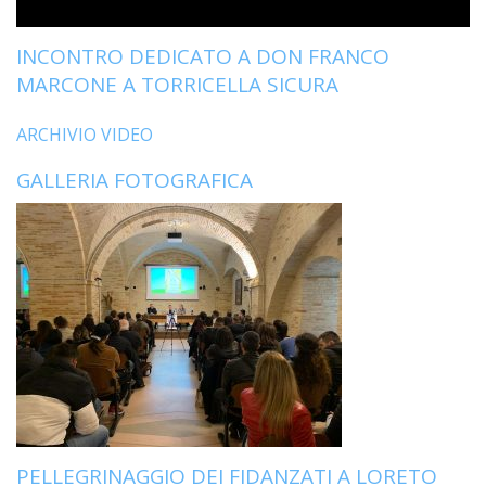
LAIC
INCONTRO DEDICATO A DON FRANCO
PRO
MARCONE A TORRICELLA SICURA
SOCI
E
ARCHIVIO VIDEO
LAV
PRO
GALLERIA FOTOGRAFICA
E
SOS
ECO
ALLA
CHIE
CATT
UFFI
PER
I
PEL
UFFI
PER
PELLEGRINAGGIO DEI FIDANZATI A LORETO