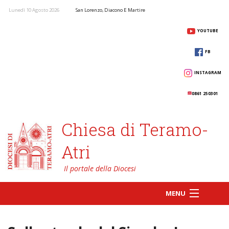
Lunedì 10 Agosto 2026
San Lorenzo, Diacono E Martire
YOUTUBE
FB
INSTAGRAM
0861 250301
Chiesa di Teramo-
Atri
MENU