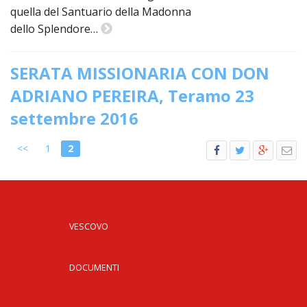
PER
quella del Santuario della Madonna
ECO
dello Splendore…
E
AMM
SERATA MISSIONARIA CON DON
ECU
ADRIANO PEREIRA, Teramo 23
E
DIA
settembre 2016
INTE
EDIL
<<
1
2
DI
CUL
EVA
DELL
CUL
VESCOVO
PAS
SCO
DOCUMENTI
PAS
UNIV