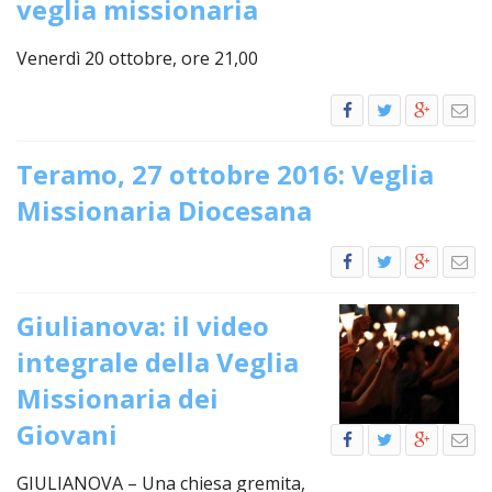
veglia missionaria
LAICA
CRO
COM
BENI
EM
COMP
DEI
RELI
CULT
ISTI
E
VESC
FEMM
Venerdì 20 ottobre, ore 21,00
ECCL
DIO
COM
INTE
DI
ED
SOS
DIRI
ART
CLE
DOC
DIO
SAC
ISTI
BIBL
Teramo, 27 ottobre 2016: Veglia
CULT
DIO
Missionaria Diocesana
CENT
CARI
DI
ACC
UFFI
CATE
SPO
GIOV
Giulianova: il video
CEN
PER
MIS
integrale della Veglia
ORI
DIO
UNIV
Missionaria dei
E
COM
AL
Giovani
SOCI
LAV
DIA
GIULIANOVA – Una chiesa gremita,