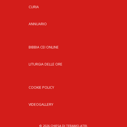
INS
CURIA
RELI
CATT
ANNUARIO
UFFI
LITU
MIG
BIBBIA CEI ONLINE
PAS
DELL
LITURGIA DELLE ORE
FAMI
PAS
DELL
SAL
COOKIE POLICY
PAS
DELL
VIDEOGALLERY
VOC
PAS
GIOV
© 2026 CHIESA DI TERAMO-ATRI.