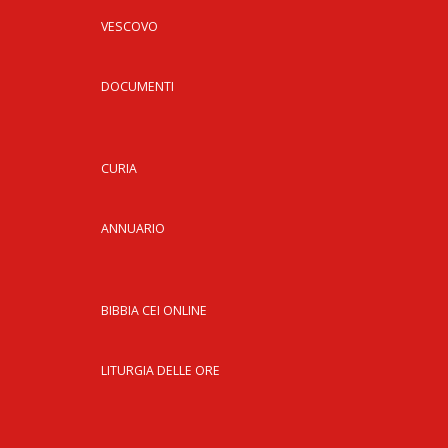
INS
VESCOVO
RELI
CATT
DOCUMENTI
UFFI
LITU
MIG
CURIA
PAS
DELL
ANNUARIO
FAMI
PAS
DELL
SAL
BIBBIA CEI ONLINE
PAS
DELL
LITURGIA DELLE ORE
VOC
PAS
GIOV