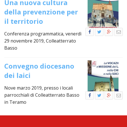
Una nuova cultura
PER
della prevenzione per
ECO
E
il territorio
AMM
ECU
Conferenza programmatica, venerdì
E
29 novembre 2019, Colleatterrato
DIA
Basso
INTE
EDIL
Convegno diocesano
DI
CUL
dei laici
EVA
DELL
Nove marzo 2019, presso i locali
CUL
parrocchiali di Colleatterrato Basso
in Teramo
PAS
SCO
PAS
UNIV