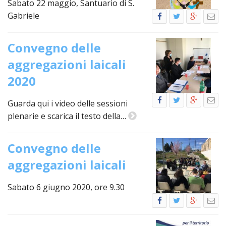
LAICA
Sabato 22 maggio, Santuario di S.
CRO
COM
BENI
EM
COMP
DEI
RELI
Gabriele
CULT
ISTI
E
VESC
FEMM
ECCL
DIO
COM
INTE
DI
ED
SOS
Convegno delle
DIRI
ART
CLE
DOC
DIO
SAC
aggregazioni laicali
ISTI
BIBL
2020
CULT
DIO
CENT
Guarda qui i video delle sessioni
CARI
DI
plenarie e scarica il testo della…
ACC
UFFI
CATE
SPO
Convegno delle
GIOV
CEN
PER
MIS
aggregazioni laicali
ORI
DIO
UNIV
E
Sabato 6 giugno 2020, ore 9.30
COM
AL
SOCI
LAV
DIA