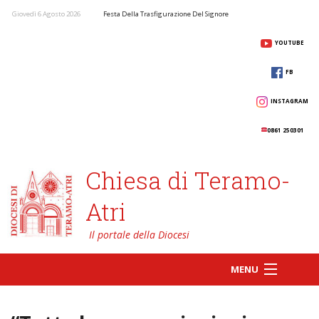
Giovedì 6 Agosto 2026
Festa Della Trasfigurazione Del Signore
YOUTUBE
FB
INSTAGRAM
0861 250301
Chiesa di Teramo-
Atri
MENU