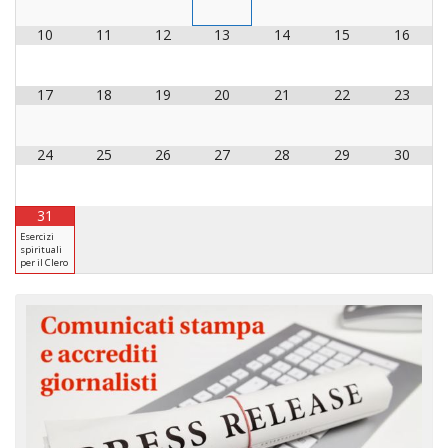
INS
10
11
12
13
14
15
16
RELI
CATT
17
18
19
20
21
22
23
UFFI
LITU
24
25
26
27
28
29
30
MIG
PAS
DELL
31
FAMI
Esercizi
spirituali
per il Clero
PAS
DELL
SAL
PAS
DELL
VOC
PAS
GIOV