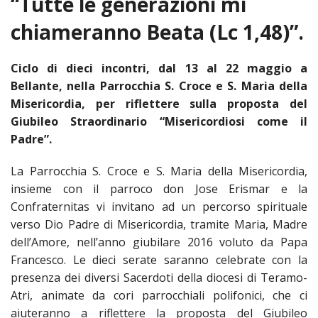
“Tutte le generazioni mi
HOME
chiameranno Beata (Lc 1,48)”.
«
VESCOVO
Ciclo di dieci incontri, dal 13 al 22 maggio a
VE
«
Bellante, nella Parrocchia S. Croce e S. Maria della
CURIA
Misericordia, per riflettere sulla proposta del
BIOG
CU
«
NEWS ED EVENTI
Giubileo Straordinario “Misericordiosi come il
Padre”.
LO
CURI
NE
«
DIOCESI
STE
VESC
ED
La Parrocchia S. Croce e S. Maria della Misericordia,
DIO
«
LETT
PARROCCHIE
«
SETT
EV
insieme con il parroco don Jose Erismar e la
DEL
DELL
Confraternitas vi invitano ad un percorso spirituale
VES
SANT
PA
«
ANNUARIO
VITA
SE
NEW
AI
DIOC
verso Dio Padre di Misericordia, tramite Maria, Madre
PAS
DE
GIOV
PAR
AN
dell’Amore, nell’anno giubilare 2016 voluto da Papa
–
PHO
TUTELA DEI MINORI
ARTE
DELL
VI
UFFIC
Francesco. Le dieci serate saranno celebrate con la
E
DIOC
SPO
VIDE
«
PRES
PA
CUL
presenza dei diversi Sacerdoti della diocesi di Teramo-
PAR
ORG
INTE
–
Atri, animate da cori parrocchiali polifonici, che ci
«
DI
DIAC
PR
COM
VISIT
PART
aiuteranno a riflettere la proposta del Giubileo
UFF
DOC
DI
PAST