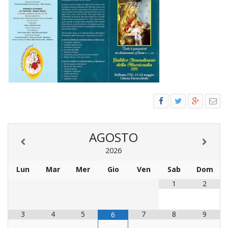
PER
ECO
E
AMM
ECU
E
DIA
INTE
EDIL
DI
CUL
AGOSTO
EVA
2026
DELL
CUL
Lun
Mar
Mer
Gio
Ven
Sab
Dom
1
2
PAS
SCO
PAS
3
4
5
7
8
9
6
UNIV