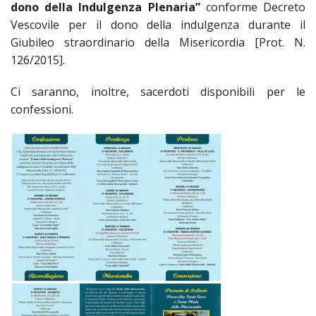
LAICA
CRO
dono della Indulgenza Plenaria”
conforme Decreto
COM
BENI
EM
COMP
DEI
RELI
CULT
Vescovile per il dono della indulgenza durante il
ISTI
E
VESC
FEMM
ECCL
Giubileo straordinario della Misericordia [Prot. N.
DIO
COM
INTE
DI
ED
SOS
126/2015].
DIRI
ART
CLE
DOC
DIO
SAC
Ci saranno, inoltre, sacerdoti disponibili per le
ISTI
BIBL
confessioni.
CULT
DIO
CENT
CARI
DI
ACC
UFFI
CATE
SPO
GIOV
CEN
PER
MIS
ORI
DIO
UNIV
E
COM
AL
SOCI
LAV
DIA