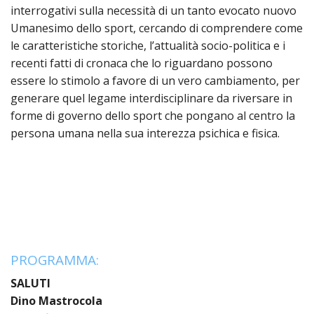
PER
interrogativi sulla necessità di un tanto evocato nuovo
ECO
Umanesimo dello sport, cercando di comprendere come
E
le caratteristiche storiche, l’attualità socio-politica e i
AMM
recenti fatti di cronaca che lo riguardano possono
essere lo stimolo a favore di un vero cambiamento, per
ECU
E
generare quel legame interdisciplinare da riversare in
DIA
forme di governo dello sport che pongano al centro la
INTE
persona umana nella sua interezza psichica e fisica.
EDIL
DI
CUL
EVA
DELL
CUL
PAS
PROGRAMMA:
SCO
SALUTI
PAS
Dino Mastrocola
UNIV