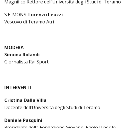
Magnifico Rettore dell’Università degli Studi di Teramo
INS
RELI
S.E. MONS.
Lorenzo Leuzzi
CATT
Vescovo di Teramo Atri
UFFI
LITU
MIG
MODERA
Simona Rolandi
PAS
DELL
Giornalista Rai Sport
FAMI
PAS
DELL
INTERVENTI
SAL
PAS
Cristina Dalla Villa
DELL
Docente dell’Università degli Studi di Teramo
VOC
Daniele Pasquini
PAS
GIOV
Presidente della Fondazione Giovanni Paolo II per lo