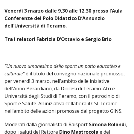
SEMI
DI
ARTE
PRES
CAPI
Venerdì 3 marzo dalle 9,30 alle 12,30 presso l’Aula
SAC
AFFA
DIO
ORD
DIAC
GENE
Conferenze del Polo Didattico D’Annunzio
TRIB
VIR
«
COM
PRES
TRA
E
ECCL
dell’Università di Teramo.
RELI
DELL
ORD
SEG
DIO
DIAC
DIOC
CO
VID
VESC
APR
MON
Tra i relatori Fabrizia D’Ottavio e Sergio Brio
PER
IMP
RE
GIUB
APO
ALT
«
UTD
ORD
PRES
DEL
(UFF
VIR
COM
PRES
DIOC
MAR
TECN
UT
RELI
RELI
“Un nuovo umanesimo dello sport: un patto educativo e
ISTIT
MASC
(UF
IN
ARCH
CON
SECO
culturale”
è il titolo del convegno nazionale promosso,
DI
MEM
STO
CUR
TE
DIRI
per venerdì 3 marzo, nell’ambito delle iniziative
E
PAS
ENTI
VESC
PONT
DIO
dell’Anno Berardiano, da Diocesi di Teramo-Atri e
ECCL
UFFI
ORIU
PRES
CIVI
TEC
Università degli Studi di Teramo, con il patrocinio di
COM
DELL
AVV
TEM
RICO
E
RELI
Sport e Salute. All’iniziativa collabora il CSI Teramo
CHIE
DI
IMP
PER
FEMM
DIO
CURI
IN
nell’ambito delle azioni promosse dal progetto GINS.
CON
LA
DI
E
DIOC
DIO
RIC
«
VESC
DIRI
OSS
DELL
Moderati dalla giornalista di Raisport
Simona Rolandi
,
POS
EMER
PONT
GIUR
AGG
SIS
dopo i saluti del Rettore
Dino Mastrocola
e del
VE