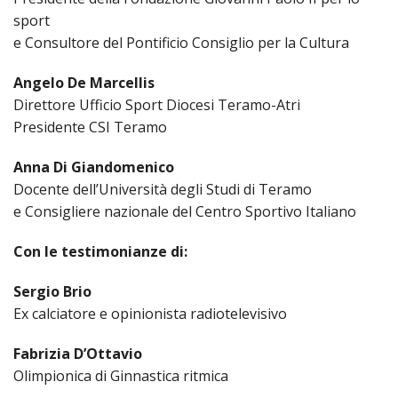
sport
LAIC
e Consultore del Pontificio Consiglio per la Cultura
PRO
SOCI
Angelo De Marcellis
E
Direttore Ufficio Sport Diocesi Teramo-Atri
LAV
Presidente CSI Teramo
PRO
E
Anna Di Giandomenico
SOS
Docente dell’Università degli Studi di Teramo
ECO
e Consigliere nazionale del Centro Sportivo Italiano
ALLA
CHIE
Con le testimonianze di:
CATT
UFFI
Sergio Brio
PER
Ex calciatore e opinionista radiotelevisivo
I
PEL
Fabrizia D’Ottavio
UFFI
Olimpionica di Ginnastica ritmica
PER