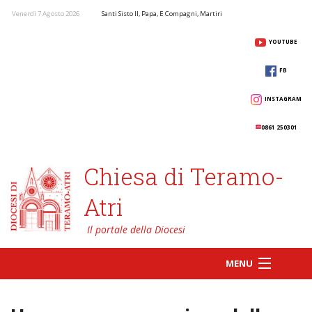
Venerdì 7 Agosto 2026
Santi Sisto II, Papa, E Compagni, Martiri
YOUTUBE
FB
INSTAGRAM
0861 250301
Chiesa di Teramo-
Atri
MENU