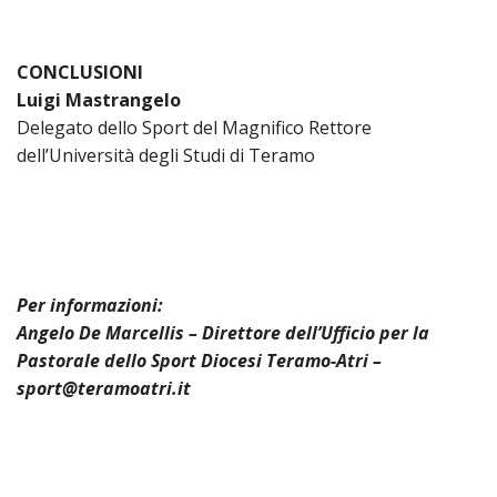
LO
SPO
UFFI
CONCLUSIONI
TUR
Luigi Mastrangelo
E
Delegato dello Sport del Magnifico Rettore
TEM
dell’Università degli Studi di Teramo
LIBE
TUT
DEI
MIN
E
DELL
Per informazioni:
PER
VULN
Angelo De Marcellis – Direttore dell’Ufficio per la
Pastorale dello Sport Diocesi Teramo-Atri –
TRIB
sport@teramoatri.it
ECCL
DIO
APR
UNIT