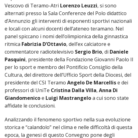
LAICA
CRO
COM
BENI
Vescovo di Teramo-Atri
Lorenzo Leuzzi
, si sono
EM
COMP
DEI
RELI
CULT
ISTI
alternati presso la Sala Conferenze del Polo didattico
E
VESC
FEMM
ECCL
DIO
COM
INTE
d’Annunzio gli interventi di esponenti sportivi nazionali
DI
ED
SOS
DIRI
e locali con alcuni docenti dell’ateneo teramano. Nel
ART
CLE
DOC
DIO
SAC
panel spiccano i nomi dell’olimpionica della ginnastica
ISTI
ritmica
Fabrizia D’Ottavio
, dell’ex calciatore e
BIBL
CULT
commentatore radiotelevisivo
Sergio Brio
, di
Daniele
DIO
Pasquini
, presidente della Fondazione Giovanni Paolo II
CENT
CARI
DI
per lo sport e membro del Pontificio Consiglio della
ACC
Cultura, del direttore dell’Ufficio Sport della Diocesi, del
UFFI
CATE
presidente del CSI Teramo
Angelo De Marcellis
e dei
SPO
GIOV
professori di UniTe
Cristina Dalla Villa
,
Anna Di
CEN
PER
Giandomenico
e
Luigi Mastrangelo
a cui sono state
MIS
ORI
DIO
affidate le conclusioni.
UNIV
E
COM
Analizzando il fenomeno sportivo nella sua evoluzione
AL
SOCI
LAV
storica e “calandolo” nel clima e nelle difficoltà di questa
DIA
epoca, la genesi di questo Convegno pone degli