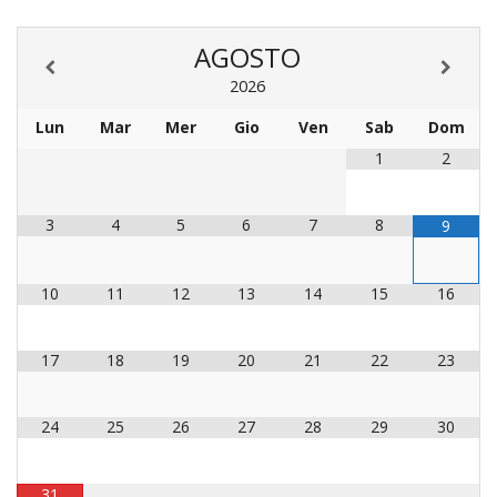
LAICA
CRO
COM
BENI
EM
COMP
DEI
RELI
CULT
ISTI
AGOSTO
E
VESC
FEMM
ECCL
DIO
COM
INTE
DI
ED
2026
SOS
DIRI
ART
CLE
DOC
DIO
SAC
Lun
Mar
Mer
Gio
Ven
Sab
Dom
ISTI
1
2
BIBL
CULT
DIO
CENT
3
4
5
6
7
8
9
CARI
DI
ACC
UFFI
CATE
10
11
12
13
14
15
16
SPO
GIOV
CEN
PER
MIS
17
18
19
20
21
22
23
ORI
DIO
UNIV
E
COM
24
25
26
27
28
29
30
AL
SOCI
LAV
DIA
31