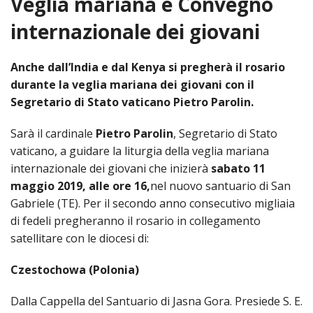
Veglia mariana e Convegno
HOME
internazionale dei giovani
BIOG
VESCOVO
Anche dall’India e dal Kenya si pregherà il rosario
LO
CURI
durante la veglia mariana dei giovani con il
CURIA
STE
VESC
Segretario di Stato vaticano Pietro Parolin.
NEW
NEWS ED EVENTI
LETT
SETT
AFFA
DEL
Sarà il cardinale
Pietro Parolin
, Segretario di Stato
DELL
GENE
PHO
VES
SANT
DIOCESI
vaticano, a guidare la liturgia della veglia mariana
VITA
E
AI
DIOC
PAS
VIDE
SEG
internazionale dei giovani che inizierà
sabato 11
GIOV
PAR
PARROCCHIE
–
VESC
ARTE
maggio 2019, alle ore 16,
nel nuovo santuario di San
DELL
UFFIC
E
DIOC
SPO
Gabriele (TE). Per il secondo anno consecutivo migliaia
APO
PRES
PRES
ANNUARIO
CUL
PAR
ORG
DEL
di fedeli pregheranno il rosario in collegamento
DIO
INTE
DI
DIAC
MAR
DIAC
COM
satellitare con le diocesi di:
TUTELA DEI MINORI
VISIT
PART
PRES
TRA
DOC
DI
PAST
SEMI
ARCH
DELL
ARTE
Czestochowa (Polonia)
CAPI
STO
DIAC
DIOC
SAC
ORD
E
PER
IMP
TRIB
VIR
DIO
Dalla Cappella del Santuario di Jasna Gora. Presiede S. E.
ALT
COM
COM
ECCL