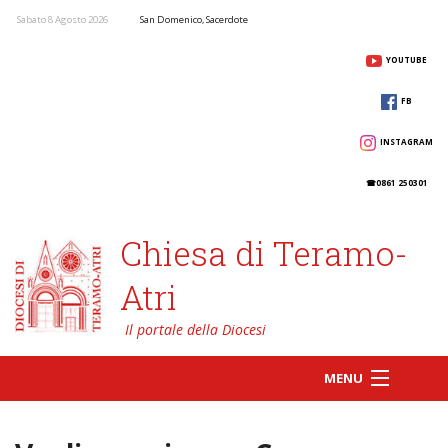
Sabato 8 Agosto 2026
San Domenico, Sacerdote
YOUTUBE
FB
INSTAGRAM
☎0861 250301
Chiesa di Teramo-
Atri
MENU