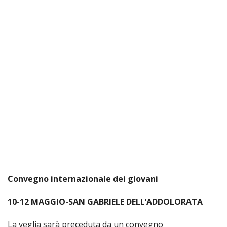
UFFI
PER
I
PEL
UFFI
PER
LO
SPO
UFFI
TUR
E
TEM
LIBE
TUT
DEI
Convegno internazionale dei giovani
MIN
E
DELL
10-12 MAGGIO-SAN GABRIELE DELL’ADDOLORATA
PER
VULN
La veglia sarà preceduta da un convegno