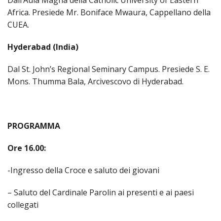
Dall’Aula Magna della Catholic University of Eastern
MIS
CLE
Africa. Presiede Mr. Boniface Mwaura, Cappellano della
DIO
CUEA.
ISTI
COM
CULT
SOCI
Hyderabad (India)
CENT
DIA
DI
Dal St. John’s Regional Seminary Campus. Presiede S. E.
PER
ACC
Mons. Thumma Bala, Arcivescovo di Hyderabad.
ECO
SPO
E
GIOV
AMM
PER
ORI
ECU
PROGRAMMA
UNIV
E
E
DIA
Ore 16.00:
AL
INTE
LAV
-Ingresso della Croce e saluto dei giovani
EDIL
DI
CUL
– Saluto del Cardinale Parolin ai presenti e ai paesi
collegati
EVA
DELL