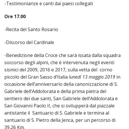
-Testimonianze e canti dai paesi collegati
CUL
PAS
Ore 17.00
SCO
-Recita del Santo Rosario
PAS
UNIV
-Discorso del Cardinale
INS
RELI
-Benedizione della Croce che sarà issata dalla squadra
CATT
soccorso degli alpini, che è intervenuta negli eventi
UFFI
sismici del 2009, 2016 e 2017, sulla vetta del corno
LITU
piccolo del Gran Sasso d’Italia
lunedì 13 maggio 2019
in
occasione dell’anniversario della canonizzazione di S.
MIG
Gabriele dell’Addolorata e della prima pietra del
PAS
sentiero dei due santi, San Gabriele dell’Addolorata e
DELL
San Giovanni Paolo II, che si svilupperà dal piazzale
FAMI
antistante il Santuario di S. Gabriele e termina al
PAS
santuario di S. Pietro della Jenca, per un percorso di
DELL
39,26 Km.
SAL