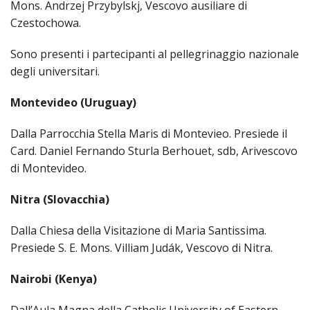
Mons. Andrzej Przybylskj, Vescovo ausiliare di
RELI
RELI
ORD
DIO
AVV
PRES
MASC
VID
Czestochowa.
APR
DI
RELI
MON
DI
CURI
CON
GIUB
DIRI
UTD
UFFI
E
Sono presenti i partecipanti al pellegrinaggio nazionale
ORD
CUR
PRES
PONT
(UFF
TEC
OSS
VIR
PAS
degli universitari.
DIOC
TECN
E
GIUR
COM
PER
ISTIT
PRES
IN
RELI
Montevideo (Uruguay)
BENI
LA
SECO
TEM
MEM
FEMM
CULT
RIC
IMP
DI
ENTI
ECCL
POS
Dalla Parrocchia Stella Maris di Montevieo. Presiede il
IN
VESC
DIRI
ECCL
ED
SIS
DIOC
Card. Daniel Fernando Sturla Berhouet, sdb, Arivescovo
ORIU
PONT
CIVI
ART
DELL
di Montevideo.
COMP
RICO
SAC
CHIE
COM
E
DIO
RELI
Nitra (Slovacchia)
CON
BIBL
COM
FEMM
DIO
DIO
VESC
INTE
DI
DELL
Dalla Chiesa della Visitazione di Maria Santissima.
EMER
DIRI
CARI
AGG
DOC
Presiede S. E. Mons. Villiam Judák, Vescovo di Nitra.
DIO
LAICA
CRO
UFFI
DEI
CATE
Nairobi (Kenya)
ISTI
VESC
DIO
CEN
SOS