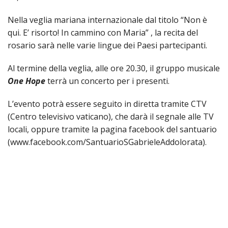
PAS
Nella veglia mariana internazionale dal titolo “Non è
DELL
qui. E’ risorto! In cammino con Maria” , la recita del
VOC
rosario sarà nelle varie lingue dei Paesi partecipanti.
PAS
GIOV
Al termine della veglia, alle ore 20.30, il gruppo musicale
One Hope
terrà un concerto per i presenti.
LAIC
L’evento potrà essere seguito in diretta tramite CTV
PRO
SOCI
(Centro televisivo vaticano), che darà il segnale alle TV
E
locali, oppure tramite la pagina facebook del santuario
LAV
(www.facebook.com/SantuarioSGabrieleAddolorata).
PRO
E
SOS
ECO
ALLA
CHIE
CATT