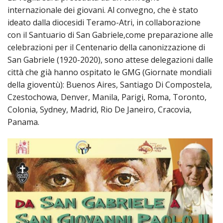
internazionale dei giovani. Al convegno, che è stato
TRIB
ECCL
ideato dalla diocesidi Teramo-Atri, in collaborazione
DIO
con il Santuario di San Gabriele,come preparazione alle
APR
celebrazioni per il Centenario della canonizzazione di
San Gabriele (1920-2020), sono attese delegazioni dalle
UNIT
città che già hanno ospitato le GMG (Giornate mondiali
della gioventù): Buenos Aires, Santiago Di Compostela,
Czestochowa, Denver, Manila, Parigi, Roma, Toronto,
Colonia, Sydney, Madrid, Rio De Janeiro, Cracovia,
Panama.