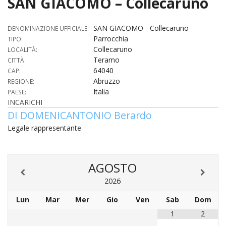
SAN GIACOMO – Collecaruno
HOME
SAN GIACOMO - Collecaruno
DENOMINAZIONE UFFICIALE:
«
Parrocchia
TIPO:
VESCOVO
Collecaruno
LOCALITÀ:
VE
«
Teramo
CITTÀ:
CURIA
64040
CAP:
BIOG
Abruzzo
CU
«
REGIONE:
NEWS ED EVENTI
Italia
PAESE:
LO
INCARICHI
CURI
NE
«
DIOCESI
STE
VESC
DI DOMENICANTONIO Berardo
ED
DIO
«
LETT
Legale rappresentante
PARROCCHIE
«
SETT
EV
DEL
DELL
VES
SANT
PA
«
ANNUARIO
VITA
SE
NEW
AI
DIOC
PAS
AGOSTO
DE
GIOV
PAR
AN
–
PHO
TUTELA DEI MINORI
ARTE
DELL
2026
VI
UFFIC
E
DIOC
SPO
VIDE
«
PRES
PA
CUL
PAR
Lun
Mar
Mer
Gio
Ven
Sab
Dom
ORG
INTE
–
«
DI
DIAC
PR
1
2
COM
VISIT
PART
UFF
DOC
DI
PAST