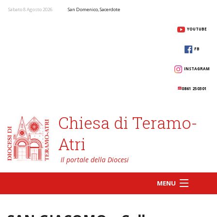
Sabato 8 Agosto 2026
San Domenico, Sacerdote
YOUTUBE
FB
INSTAGRAM
0861 250301
Chiesa di Teramo-
Atri
MENU