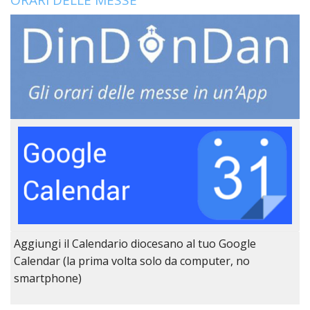
LO
SPO
UFFI
TUR
E
TEM
LIBE
TUT
DEI
MIN
E
DELL
PER
VULN
TRIB
Aggiungi il Calendario diocesano al tuo Google
ECCL
DIO
Calendar (la prima volta solo da computer, no
APR
smartphone)
UNIT