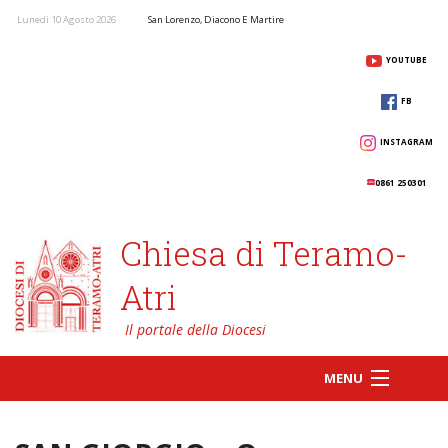
Lunedì 10 Agosto 2026
San Lorenzo, Diacono E Martire
YOUTUBE
FB
INSTAGRAM
0861 250301
Chiesa di Teramo-
Atri
MENU