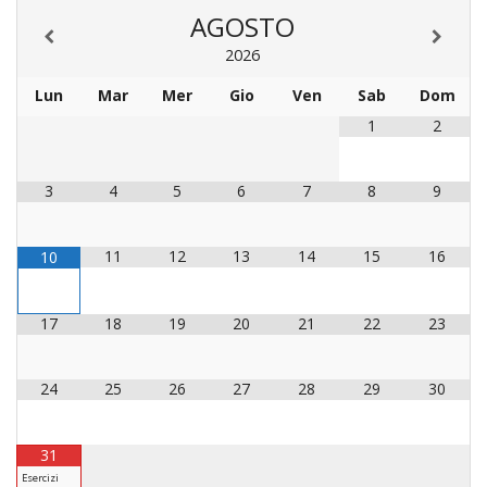
LAICA
CRO
COM
BENI
AGOSTO
EM
COMP
DEI
RELI
CULT
ISTI
E
VESC
FEMM
2026
ECCL
DIO
COM
INTE
DI
ED
SOS
Lun
Mar
Mer
Gio
Ven
Sab
Dom
DIRI
ART
CLE
DOC
DIO
SAC
1
2
ISTI
BIBL
CULT
DIO
3
4
5
6
7
8
9
CENT
CARI
DI
ACC
11
12
13
14
15
16
10
UFFI
CATE
SPO
GIOV
CEN
17
18
19
20
21
22
23
PER
MIS
ORI
DIO
UNIV
24
25
26
27
28
29
30
E
COM
AL
SOCI
LAV
31
DIA
Esercizi