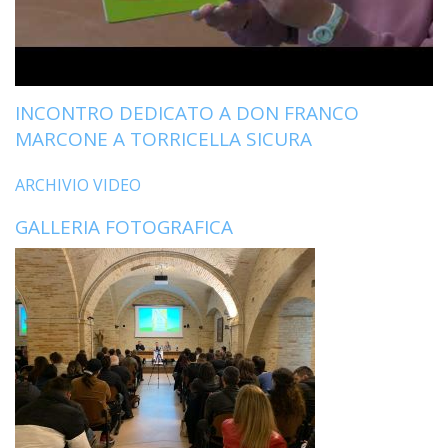
LO
SPO
UFFI
TUR
E
INCONTRO DEDICATO A DON FRANCO
TEM
MARCONE A TORRICELLA SICURA
LIBE
TUT
ARCHIVIO VIDEO
DEI
MIN
GALLERIA FOTOGRAFICA
E
DELL
PER
VULN
TRIB
ECCL
DIO
APR
UNIT