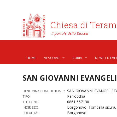
Chiesa di Teram
HOME
VESCOVO
CURIA
NEWS ED EVE
BIOGRAFIA
CURIA VESCOVILE
NEWS
SAN GIOVANNI EVANGELI
LO STEMMA
SETTORI DELLA VITA PASTORA
AFFARI GENER
PHOTOGALLE
SAN GIOVANNI EVANGELISTA
DENOMINAZIONE UFFICIALE:
LETTERE DEL VESCOVO AI GIOVANI DELLA DIOC
ORGANI DI PARTECIPAZIONE
APOSTOLATO 
VIDEOGALLER
Parrocchia
TIPO:
0861 557130
TELEFONO:
INTERVENTI
CAPITOLI
ARCHIVIO ST
Borgonovo, Torricella sicura, 
INDIRIZZO:
Borgonovo
LOCALITÀ:
DOCUMENTI
TRIBUNALE ECCLESIASTICO
AVVOCATURA 