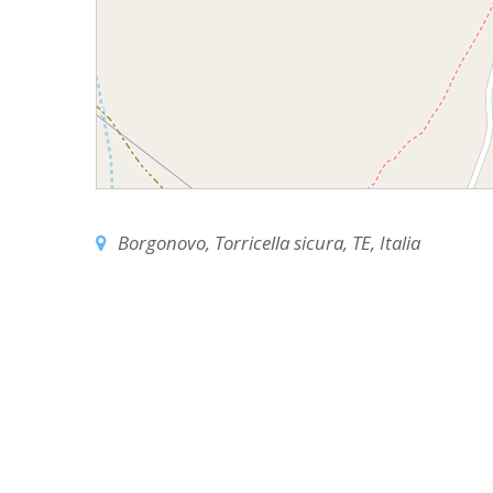
EDILIZIA DI C
EVANGELIZZA
PASTORALE S
PASTORALE U
INSEGNAMENT
Borgonovo, Torricella sicura, TE, Italia
UFFICIO LITU
MIGRANTES
PASTORALE DE
PASTORALE D
PASTORALE D