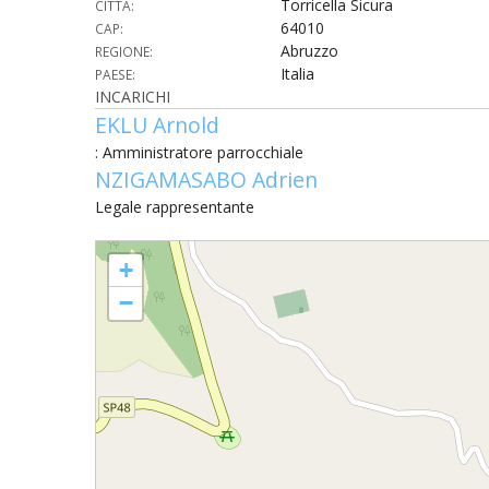
Torricella Sicura
CITTÀ:
64010
CAP:
UTDR (UFFICIO TECNICO)
BENI CULTURA
UFFICIO TECN
Abruzzo
REGIONE:
Italia
PAESE:
INCARICHI
BIBLIOTECA 
COMPITI E C
EKLU Arnold
CARITAS
: Amministratore parrocchiale
NZIGAMASABO Adrien
UFFICIO CATE
Legale rappresentante
CENTRO MISS
SAN GIOVANNI EVANGELISTA - Borgonovo
+
COMUNICAZIO
−
DIACONATO 
ECONOMATO E
ECUMENISMO 