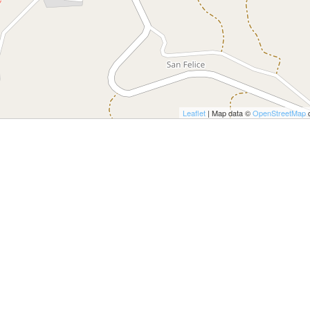
ULTO
ZIONE DELLA CULTURA
COLASTICA
NIVERSITARIA
Leaflet
| Map data ©
OpenStreetMap
c
O RELIGIONE CATTOLICA
RGICO
LLA FAMIGLIA
ELLA SALUTE
ELLE VOCAZIONI