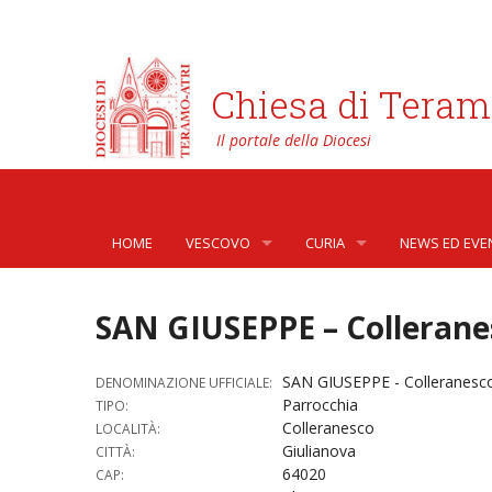
Chiesa di Teram
HOME
VESCOVO
CURIA
NEWS ED EVE
BIOGRAFIA
CURIA VESCOVILE
NEWS
SAN GIUSEPPE – Collerane
LO STEMMA
SETTORI DELLA VITA PASTORA
AFFARI GENER
PHOTOGALLE
SAN GIUSEPPE - Colleranesc
DENOMINAZIONE UFFICIALE:
LETTERE DEL VESCOVO AI GIOVANI DELLA DIOC
ORGANI DI PARTECIPAZIONE
APOSTOLATO 
VIDEOGALLER
Parrocchia
TIPO:
Colleranesco
LOCALITÀ:
INTERVENTI
CAPITOLI
ARCHIVIO ST
Giulianova
CITTÀ:
64020
CAP:
DOCUMENTI
TRIBUNALE ECCLESIASTICO
AVVOCATURA 