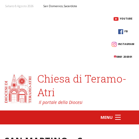
Sabato 8 Agosto 2026
San Domenico, Sacerdote
YOUTUBE
FB
INSTAGRAM
0861 250301
Chiesa di Teramo-
Atri
MENU