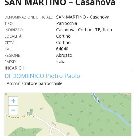
SAN MARTINO – Casanova
HOME
SAN MARTINO - Casanova
DENOMINAZIONE UFFICIALE:
«
Parrocchia
TIPO:
VESCOVO
Casanova, Cortino, TE, Italia
INDIRIZZO:
VE
«
Cortino
LOCALITÀ:
CURIA
Cortino
CITTÀ:
BIOG
64040
CU
«
CAP:
NEWS ED EVENTI
Abruzzo
REGIONE:
LO
Italia
CURI
PAESE:
NE
«
DIOCESI
STE
INCARICHI
VESC
ED
DI DOMENICO Pietro Paolo
DIO
«
LETT
PARROCCHIE
«
SETT
EV
DEL
: Amministratore parrocchiale
DELL
VES
SANT
PA
«
ANNUARIO
VITA
SE
NEW
AI
DIOC
SAN MARTINO - Casanova
PAS
+
DE
GIOV
PAR
AN
–
PHO
TUTELA DEI MINORI
ARTE
DELL
VI
−
UFFIC
E
DIOC
SPO
VIDE
«
PRES
PA
CUL
PAR
ORG
INTE
–
«
DI
DIAC
PR
COM
VISIT
PART
UFF
DOC
DI
PAST