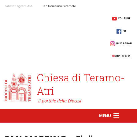
Sabato 8 Agosto 2026
San Domenico, Sacerdote
YOUTUBE
FB
INSTAGRAM
0861 250301
Chiesa di Teramo-
Atri
MENU