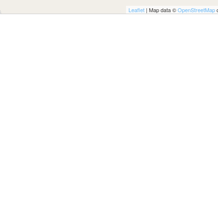
ULTO
Leaflet
| Map data ©
OpenStreetMap
c
ZIONE DELLA CULTURA
COLASTICA
NIVERSITARIA
O RELIGIONE CATTOLICA
RGICO
LLA FAMIGLIA
ELLA SALUTE
ELLE VOCAZIONI