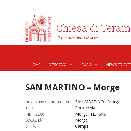
Chiesa di Teram
HOME
VESCOVO
CURIA
NEWS ED EVE
BIOGRAFIA
CURIA VESCOVILE
NEWS
SAN MARTINO – Morge
LO STEMMA
SETTORI DELLA VITA PASTORA
AFFARI GENER
PHOTOGALLE
SAN MARTINO - Morge
DENOMINAZIONE UFFICIALE:
LETTERE DEL VESCOVO AI GIOVANI DELLA DIOC
ORGANI DI PARTECIPAZIONE
APOSTOLATO 
VIDEOGALLER
Parrocchia
TIPO:
Morge, TE, Italia
INDIRIZZO:
INTERVENTI
CAPITOLI
ARCHIVIO ST
Morge
LOCALITÀ:
Campli
CITTÀ:
DOCUMENTI
TRIBUNALE ECCLESIASTICO
AVVOCATURA 