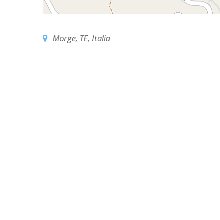
EDILIZIA DI C
EVANGELIZZA
Morge, TE, Italia
PASTORALE S
PASTORALE U
INSEGNAMENT
UFFICIO LITU
MIGRANTES
PASTORALE DE
PASTORALE D
PASTORALE D