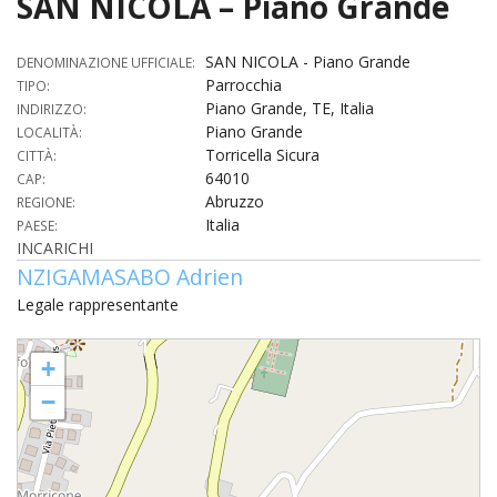
SAN NICOLA – Piano Grande
HOME
SAN NICOLA - Piano Grande
DENOMINAZIONE UFFICIALE:
«
Parrocchia
TIPO:
VESCOVO
Piano Grande, TE, Italia
INDIRIZZO:
VE
«
Piano Grande
LOCALITÀ:
CURIA
Torricella Sicura
CITTÀ:
BIOG
64010
CU
«
CAP:
NEWS ED EVENTI
Abruzzo
REGIONE:
LO
Italia
CURI
PAESE:
NE
«
DIOCESI
STE
INCARICHI
VESC
ED
NZIGAMASABO Adrien
DIO
«
LETT
PARROCCHIE
«
SETT
EV
DEL
Legale rappresentante
DELL
VES
SANT
PA
«
ANNUARIO
VITA
SE
NEW
AI
DIOC
SAN NICOLA - Piano Grande
PAS
+
DE
GIOV
PAR
AN
–
PHO
TUTELA DEI MINORI
ARTE
DELL
VI
−
UFFIC
E
DIOC
SPO
VIDE
«
PRES
PA
CUL
PAR
ORG
INTE
–
«
DI
DIAC
PR
COM
VISIT
PART
UFF
DOC
DI
PAST