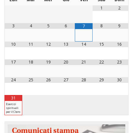
LAICA
CRO
COM
BENI
EM
COMP
1
2
DEI
RELI
CULT
ISTI
E
VESC
FEMM
ECCL
DIO
COM
INTE
DI
ED
SOS
3
4
5
6
8
9
7
DIRI
ART
CLE
DOC
DIO
SAC
ISTI
10
11
12
13
14
15
16
BIBL
CULT
DIO
CENT
CARI
17
18
19
20
21
22
23
DI
ACC
UFFI
CATE
SPO
24
25
26
27
28
29
30
GIOV
CEN
PER
MIS
ORI
31
DIO
UNIV
Esercizi
spirituali
E
COM
per il Clero
AL
SOCI
LAV
DIA