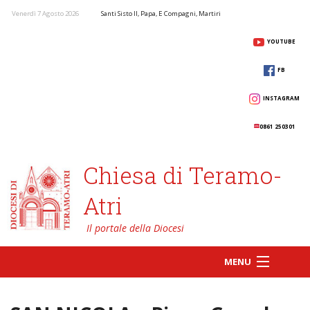
Venerdì 7 Agosto 2026
Santi Sisto II, Papa, E Compagni, Martiri
YOUTUBE
FB
INSTAGRAM
0861 250301
Chiesa di Teramo-
Atri
MENU