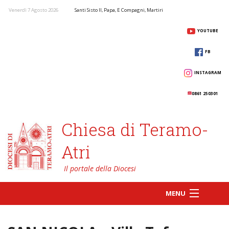
Venerdì 7 Agosto 2026
Santi Sisto II, Papa, E Compagni, Martiri
YOUTUBE
FB
INSTAGRAM
0861 250301
Chiesa di Teramo-
Atri
MENU