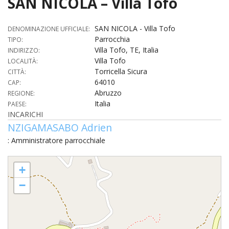
SAN NICOLA – Villa Tofo
HOME
SAN NICOLA - Villa Tofo
DENOMINAZIONE UFFICIALE:
«
Parrocchia
TIPO:
VESCOVO
Villa Tofo, TE, Italia
INDIRIZZO:
VE
«
Villa Tofo
LOCALITÀ:
CURIA
Torricella Sicura
CITTÀ:
BIOG
64010
CU
«
CAP:
NEWS ED EVENTI
Abruzzo
REGIONE:
LO
Italia
CURI
PAESE:
NE
«
DIOCESI
STE
INCARICHI
VESC
ED
NZIGAMASABO Adrien
DIO
«
LETT
PARROCCHIE
«
SETT
EV
DEL
: Amministratore parrocchiale
DELL
VES
SANT
PA
«
ANNUARIO
VITA
SE
NEW
AI
DIOC
SAN NICOLA - Villa Tofo
PAS
+
DE
GIOV
PAR
AN
–
PHO
TUTELA DEI MINORI
ARTE
DELL
VI
−
UFFIC
E
DIOC
SPO
VIDE
«
PRES
PA
CUL
PAR
ORG
INTE
–
«
DI
DIAC
PR
COM
VISIT
PART
UFF
DOC
DI
PAST