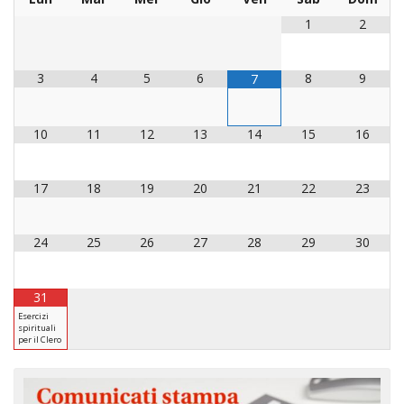
LAICA
CRO
COM
BENI
EM
COMP
1
2
DEI
RELI
CULT
ISTI
E
VESC
FEMM
ECCL
DIO
COM
INTE
DI
ED
SOS
3
4
5
6
8
9
7
DIRI
ART
CLE
DOC
DIO
SAC
ISTI
10
11
12
13
14
15
16
BIBL
CULT
DIO
CENT
CARI
17
18
19
20
21
22
23
DI
ACC
UFFI
CATE
SPO
24
25
26
27
28
29
30
GIOV
CEN
PER
MIS
ORI
31
DIO
UNIV
Esercizi
spirituali
E
COM
per il Clero
AL
SOCI
LAV
DIA