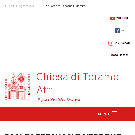
Lunedì 10 Agosto 2026
San Lorenzo, Diacono E Martire
YOUTUBE
FB
INSTAGRAM
0861 250301
Chiesa di Teramo-
Atri
MENU