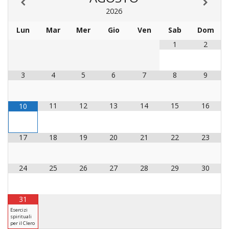
LAICA
CRO
COM
BENI
2026
EM
COMP
DEI
RELI
CULT
ISTI
E
VESC
FEMM
ECCL
Lun
Mar
Mer
Gio
Ven
Sab
Dom
DIO
COM
INTE
DI
ED
SOS
1
2
DIRI
ART
CLE
DOC
DIO
SAC
ISTI
3
4
5
6
7
8
9
BIBL
CULT
DIO
CENT
CARI
11
12
13
14
15
16
10
DI
ACC
UFFI
CATE
SPO
17
18
19
20
21
22
23
GIOV
CEN
PER
MIS
ORI
24
25
26
27
28
29
30
DIO
UNIV
E
COM
AL
31
SOCI
LAV
Esercizi
spirituali
DIA
per il Clero