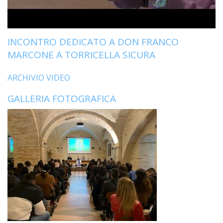
LO
SPO
UFFI
INCONTRO DEDICATO A DON FRANCO
TUR
E
MARCONE A TORRICELLA SICURA
TEM
LIBE
ARCHIVIO VIDEO
TUT
GALLERIA FOTOGRAFICA
DEI
MIN
E
DELL
PER
VULN
TRIB
ECCL
DIO
APR
UNIT