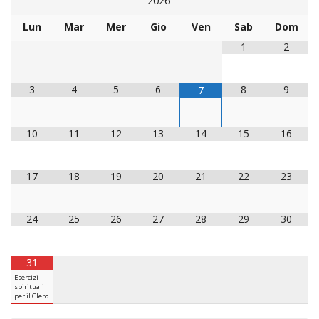
2026
LAICA
CRO
COM
BENI
EM
COMP
DEI
RELI
CULT
Lun
Mar
Mer
Gio
Ven
Sab
Dom
ISTI
E
VESC
FEMM
ECCL
DIO
COM
INTE
1
2
DI
ED
SOS
DIRI
ART
CLE
DOC
DIO
SAC
3
4
5
6
8
9
7
ISTI
BIBL
CULT
DIO
10
11
12
13
14
15
16
CENT
CARI
DI
ACC
UFFI
17
18
19
20
21
22
23
CATE
SPO
GIOV
CEN
24
25
26
27
28
29
30
PER
MIS
ORI
DIO
UNIV
E
31
COM
AL
Esercizi
SOCI
spirituali
LAV
per il Clero
DIA