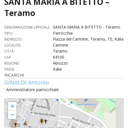
SANTA MARIA A BITETTO –
HOME
Teramo
«
VESCOVO
SANTA MARIA A BITETTO - Teramo
DENOMINAZIONE UFFICIALE:
Parrocchia
VE
TIPO:
«
CURIA
Piazza del Carmine, Teramo, TE, Italia
INDIRIZZO:
Carmine
LOCALITÀ:
BIOG
CU
«
NEWS ED EVENTI
Teramo
CITTÀ:
LO
64100
CAP:
CURI
NE
«
DIOCESI
STE
Abruzzo
REGIONE:
VESC
ED
Italia
PAESE:
DIO
«
LETT
PARROCCHIE
«
SETT
EV
INCARICHI
DEL
DELL
GINALDI Antonio
VES
SANT
PA
«
ANNUARIO
VITA
SE
NEW
AI
DIOC
: Amministratore parrocchiale
PAS
DE
GIOV
PAR
AN
–
PHO
TUTELA DEI MINORI
ARTE
DELL
SANTA MARIA A BITETTO - Teramo
VI
UFFIC
E
+
DIOC
SPO
VIDE
«
PRES
PA
CUL
PAR
ORG
−
INTE
–
«
DI
DIAC
PR
COM
VISIT
PART
UFF
DOC
DI
PAST