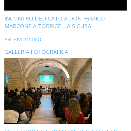
LO
SPO
INCONTRO DEDICATO A DON FRANCO
UFFI
TUR
MARCONE A TORRICELLA SICURA
E
TEM
ARCHIVIO VIDEO
LIBE
GALLERIA FOTOGRAFICA
TUT
DEI
MIN
E
DELL
PER
VULN
TRIB
ECCL
DIO
APR
UNIT