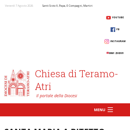
Venerdì 7 Agosto 2026
Santi Sisto II, Papa, E Compagni, Martiri
YOUTUBE
FB
INSTAGRAM
0861 250301
Chiesa di Teramo-
Atri
MENU