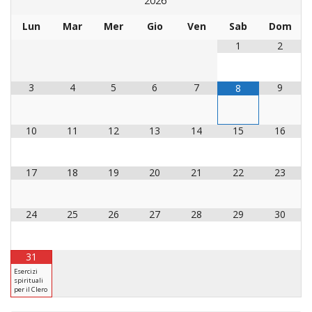
2026
LAICA
CRO
COM
BENI
EM
COMP
DEI
RELI
CULT
Lun
Mar
Mer
Gio
Ven
Sab
Dom
ISTI
E
VESC
FEMM
ECCL
DIO
COM
INTE
1
2
DI
ED
SOS
DIRI
ART
CLE
DOC
DIO
SAC
3
4
5
6
7
9
8
ISTI
BIBL
CULT
DIO
10
11
12
13
14
15
16
CENT
CARI
DI
ACC
UFFI
17
18
19
20
21
22
23
CATE
SPO
GIOV
CEN
24
25
26
27
28
29
30
PER
MIS
ORI
DIO
UNIV
E
31
COM
AL
Esercizi
SOCI
spirituali
LAV
per il Clero
DIA