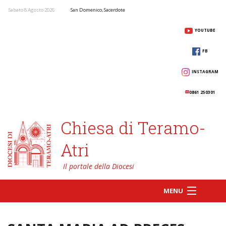
Sabato 8 Agosto 2026
San Domenico, Sacerdote
YOUTUBE
FB
INSTAGRAM
0861 250301
Chiesa di Teramo-
Atri
MENU