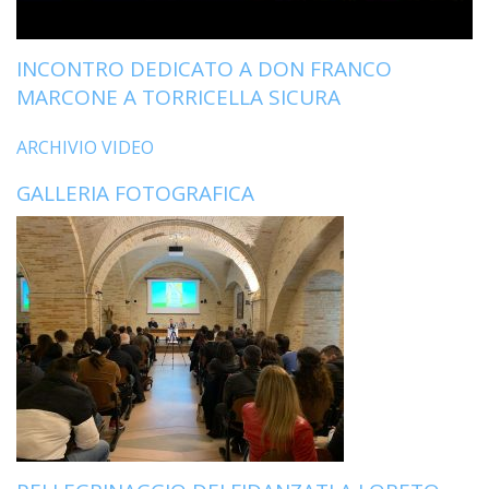
LO
SPO
INCONTRO DEDICATO A DON FRANCO
UFFI
TUR
MARCONE A TORRICELLA SICURA
E
TEM
ARCHIVIO VIDEO
LIBE
GALLERIA FOTOGRAFICA
TUT
DEI
MIN
E
DELL
PER
VULN
TRIB
ECCL
DIO
APR
UNIT