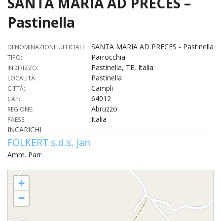
SANTA MARIA AD PRECES –
HOME
Pastinella
«
VESCOVO
SANTA MARIA AD PRECES - Pastinella
DENOMINAZIONE UFFICIALE:
Parrocchia
VE
TIPO:
«
CURIA
Pastinella, TE, Italia
INDIRIZZO:
Pastinella
LOCALITÀ:
BIOG
CU
«
NEWS ED EVENTI
Campli
CITTÀ:
LO
64012
CAP:
CURI
NE
«
DIOCESI
STE
Abruzzo
REGIONE:
VESC
ED
Italia
PAESE:
DIO
«
LETT
PARROCCHIE
«
SETT
EV
INCARICHI
DEL
DELL
FOLKERT s.d.s. Jan
VES
SANT
PA
«
ANNUARIO
VITA
SE
NEW
AI
DIOC
Amm. Parr.
PAS
DE
GIOV
PAR
AN
–
PHO
TUTELA DEI MINORI
ARTE
DELL
SANTA MARIA AD PRECES - Pastinella
VI
UFFIC
E
+
DIOC
SPO
VIDE
«
PRES
PA
CUL
PAR
ORG
−
INTE
–
«
DI
DIAC
PR
COM
VISIT
PART
UFF
DOC
DI
PAST