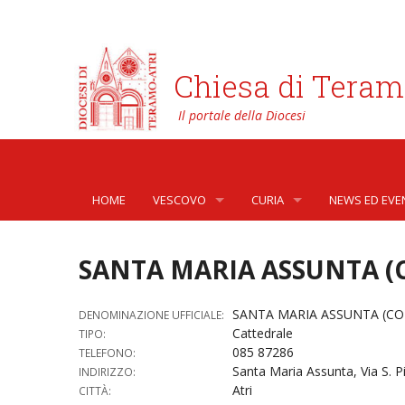
Chiesa di Teram
HOME
VESCOVO
CURIA
NEWS ED EVE
BIOGRAFIA
CURIA VESCOVILE
NEWS
SANTA MARIA ASSUNTA (C
LO STEMMA
SETTORI DELLA VITA PASTORA
AFFARI GENER
PHOTOGALLE
SANTA MARIA ASSUNTA (CON
DENOMINAZIONE UFFICIALE:
LETTERE DEL VESCOVO AI GIOVANI DELLA DIOC
ORGANI DI PARTECIPAZIONE
APOSTOLATO 
VIDEOGALLER
Cattedrale
TIPO:
085 87286
TELEFONO:
INTERVENTI
CAPITOLI
ARCHIVIO ST
Santa Maria Assunta, Via S. Pi
INDIRIZZO:
Atri
CITTÀ:
DOCUMENTI
TRIBUNALE ECCLESIASTICO
AVVOCATURA 