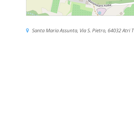
PASTORALE G
LAICATO
PROBLEMI SOC
Santa Maria Assunta, Via S. Pietro, 64032 Atri TE
PROMOZIONE 
UFFICIO PER 
UFFICIO PER 
UFFICIO TURI
TUTELA DEI M
TRIBUNALE E
UNITALSI