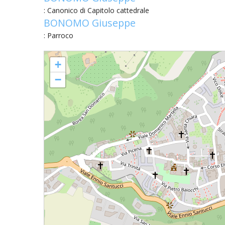
EDILIZIA DI C
: Canonico di Capitolo cattedrale
BONOMO Giuseppe
EVANGELIZZA
: Parroco
PASTORALE S
SANTA MARIA ASSUNTA (CONCATTEDRALE) - Atri
+
PASTORALE U
−
INSEGNAMENT
UFFICIO LITU
MIGRANTES
PASTORALE DE
PASTORALE D
PASTORALE D