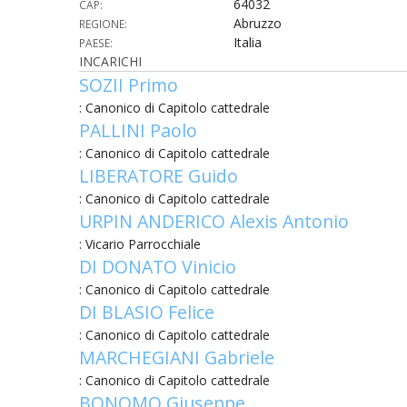
64032
CAP:
Abruzzo
REGIONE:
UTDR (UFFICIO TECNICO)
BENI CULTURA
UFFICIO TECN
Italia
PAESE:
INCARICHI
BIBLIOTECA 
COMPITI E C
SOZII Primo
: Canonico di Capitolo cattedrale
CARITAS
PALLINI Paolo
: Canonico di Capitolo cattedrale
UFFICIO CATE
LIBERATORE Guido
: Canonico di Capitolo cattedrale
CENTRO MISS
URPIN ANDERICO Alexis Antonio
: Vicario Parrocchiale
COMUNICAZIO
DI DONATO Vinicio
DIACONATO 
: Canonico di Capitolo cattedrale
DI BLASIO Felice
ECONOMATO E
: Canonico di Capitolo cattedrale
MARCHEGIANI Gabriele
ECUMENISMO 
: Canonico di Capitolo cattedrale
BONOMO Giuseppe