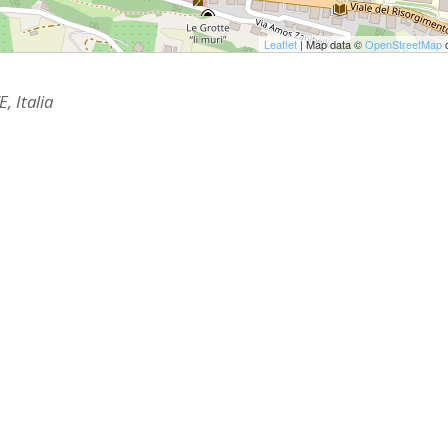
IOVANILE
Leaflet
| Map data ©
OpenStreetMap
c
IALI E LAVORO
, Italia
E SOSTEGNO ECONOMICO ALLA CHIESA CATTOLICA
I PELLEGRINAGGI
LO SPORT
SMO E TEMPO LIBERO
INORI E DELLE PERSONE VULNERABILI
CCLESIASTICO DIOCESANO APRUTINO