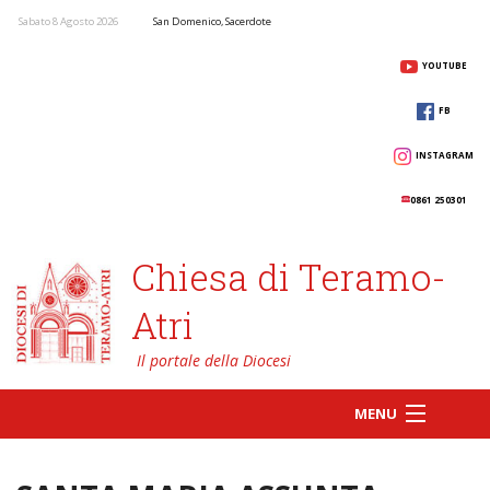
Sabato 8 Agosto 2026
San Domenico, Sacerdote
YOUTUBE
FB
INSTAGRAM
0861 250301
Chiesa di Teramo-
Atri
MENU