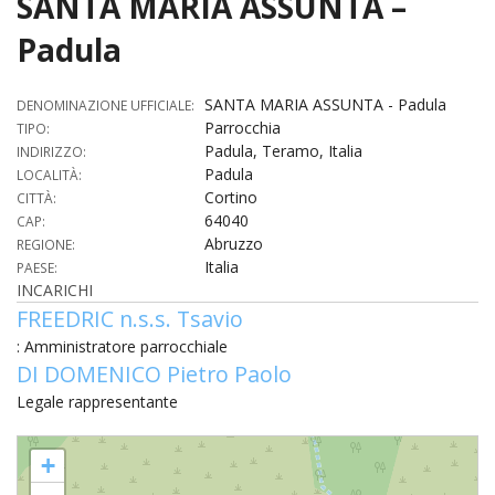
SANTA MARIA ASSUNTA –
HOME
Padula
«
VESCOVO
SANTA MARIA ASSUNTA - Padula
DENOMINAZIONE UFFICIALE:
Parrocchia
VE
TIPO:
«
CURIA
Padula, Teramo, Italia
INDIRIZZO:
Padula
LOCALITÀ:
BIOG
CU
«
NEWS ED EVENTI
Cortino
CITTÀ:
LO
64040
CAP:
CURI
NE
«
DIOCESI
STE
Abruzzo
REGIONE:
VESC
ED
Italia
PAESE:
DIO
«
LETT
PARROCCHIE
«
SETT
EV
INCARICHI
DEL
DELL
FREEDRIC n.s.s. Tsavio
VES
SANT
PA
«
ANNUARIO
VITA
SE
NEW
AI
DIOC
: Amministratore parrocchiale
PAS
DE
GIOV
DI DOMENICO Pietro Paolo
PAR
AN
–
PHO
TUTELA DEI MINORI
ARTE
DELL
VI
UFFIC
Legale rappresentante
E
DIOC
SPO
VIDE
«
PRES
PA
CUL
PAR
ORG
SANTA MARIA ASSUNTA - Padula
INTE
–
«
DI
DIAC
+
PR
COM
VISIT
PART
UFF
DOC
DI
PAST