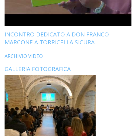
LO
SPO
UFFI
TUR
E
INCONTRO DEDICATO A DON FRANCO
TEM
MARCONE A TORRICELLA SICURA
LIBE
TUT
ARCHIVIO VIDEO
DEI
MIN
GALLERIA FOTOGRAFICA
E
DELL
PER
VULN
TRIB
ECCL
DIO
APR
UNIT