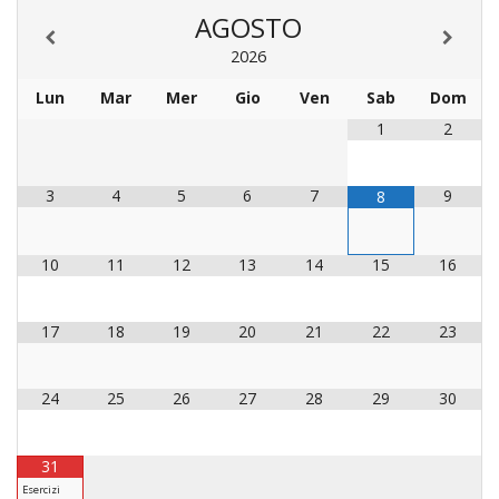
LAICA
CRO
COM
BENI
AGOSTO
EM
COMP
DEI
RELI
CULT
ISTI
E
VESC
FEMM
2026
ECCL
DIO
COM
INTE
DI
ED
SOS
Lun
Mar
Mer
Gio
Ven
Sab
Dom
DIRI
ART
CLE
DOC
DIO
SAC
1
2
ISTI
BIBL
CULT
DIO
3
4
5
6
7
9
8
CENT
CARI
DI
ACC
10
11
12
13
14
15
16
UFFI
CATE
SPO
GIOV
CEN
17
18
19
20
21
22
23
PER
MIS
ORI
DIO
UNIV
24
25
26
27
28
29
30
E
COM
AL
SOCI
LAV
31
DIA
Esercizi