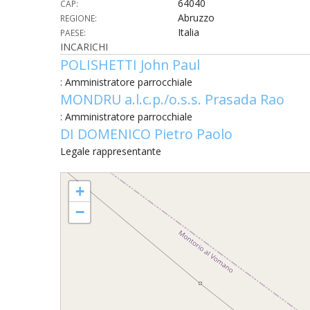
64040
CAP:
Abruzzo
REGIONE:
UTDR (UFFICIO TECNICO)
BENI CULTURA
UFFICIO TECN
Italia
PAESE:
INCARICHI
BIBLIOTECA 
COMPITI E C
POLISHETTI John Paul
: Amministratore parrocchiale
CARITAS
MONDRU a.l.c.p./o.s.s. Prasada Rao
: Amministratore parrocchiale
UFFICIO CATE
DI DOMENICO Pietro Paolo
Legale rappresentante
CENTRO MISS
SANTA MARIA ASSUNTA - Spiano
COMUNICAZIO
+
−
DIACONATO 
ECONOMATO E
ECUMENISMO 