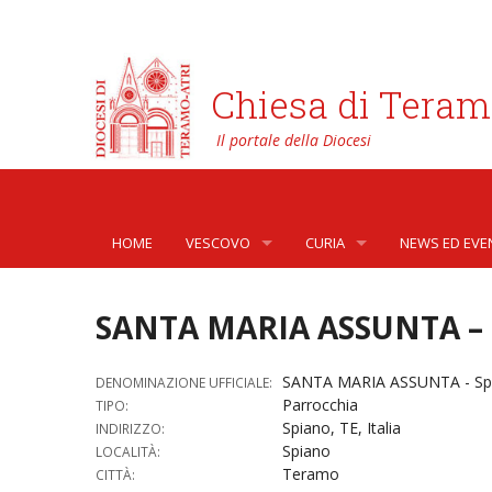
Chiesa di Teram
HOME
VESCOVO
CURIA
NEWS ED EVE
BIOGRAFIA
CURIA VESCOVILE
NEWS
SANTA MARIA ASSUNTA – 
LO STEMMA
SETTORI DELLA VITA PASTORA
AFFARI GENER
PHOTOGALLE
SANTA MARIA ASSUNTA - Sp
DENOMINAZIONE UFFICIALE:
LETTERE DEL VESCOVO AI GIOVANI DELLA DIOC
ORGANI DI PARTECIPAZIONE
APOSTOLATO 
VIDEOGALLER
Parrocchia
TIPO:
Spiano, TE, Italia
INDIRIZZO:
INTERVENTI
CAPITOLI
ARCHIVIO ST
Spiano
LOCALITÀ:
Teramo
CITTÀ:
DOCUMENTI
TRIBUNALE ECCLESIASTICO
AVVOCATURA 