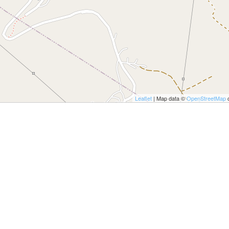
ULTO
ZIONE DELLA CULTURA
COLASTICA
NIVERSITARIA
O RELIGIONE CATTOLICA
Leaflet
| Map data ©
OpenStreetMap
c
RGICO
LLA FAMIGLIA
ELLA SALUTE
ELLE VOCAZIONI