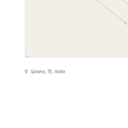
EDILIZIA DI C
EVANGELIZZA
PASTORALE S
PASTORALE U
INSEGNAMENT
UFFICIO LITU
Spiano, TE, Italia
MIGRANTES
PASTORALE DE
PASTORALE D
PASTORALE D