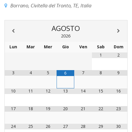
LAICA
CRO
COM
BENI
Borrano, Civitella del Tronto, TE, Italia
EM
COMP
DEI
RELI
CULT
ISTI
E
VESC
FEMM
ECCL
DIO
COM
INTE
DI
ED
SOS
AGOSTO
DIRI
ART
CLE
DOC
DIO
SAC
2026
ISTI
BIBL
CULT
Lun
Mar
Mer
Gio
Ven
Sab
Dom
DIO
1
2
CENT
CARI
DI
ACC
UFFI
3
4
5
7
8
9
6
CATE
SPO
GIOV
CEN
PER
10
11
12
13
14
15
16
MIS
ORI
DIO
UNIV
E
17
18
19
20
21
22
23
COM
AL
SOCI
LAV
24
25
26
27
28
29
30
DIA