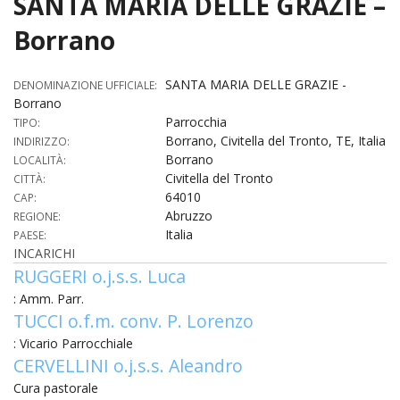
SANTA MARIA DELLE GRAZIE –
HOME
Borrano
«
VESCOVO
SANTA MARIA DELLE GRAZIE -
DENOMINAZIONE UFFICIALE:
Borrano
VE
«
CURIA
Parrocchia
TIPO:
Borrano, Civitella del Tronto, TE, Italia
INDIRIZZO:
BIOG
CU
«
NEWS ED EVENTI
Borrano
LOCALITÀ:
LO
Civitella del Tronto
CITTÀ:
CURI
NE
«
DIOCESI
STE
64010
CAP:
VESC
ED
Abruzzo
REGIONE:
DIO
«
LETT
PARROCCHIE
«
SETT
EV
Italia
PAESE:
DEL
DELL
INCARICHI
VES
SANT
PA
«
ANNUARIO
VITA
SE
NEW
RUGGERI o.j.s.s. Luca
AI
DIOC
PAS
DE
GIOV
: Amm. Parr.
PAR
AN
–
PHO
TUTELA DEI MINORI
ARTE
DELL
TUCCI o.f.m. conv. P. Lorenzo
VI
UFFIC
E
DIOC
SPO
VIDE
«
PRES
: Vicario Parrocchiale
PA
CUL
PAR
ORG
CERVELLINI o.j.s.s. Aleandro
INTE
–
«
DI
DIAC
PR
COM
VISIT
Cura pastorale
PART
UFF
DOC
DI
PAST