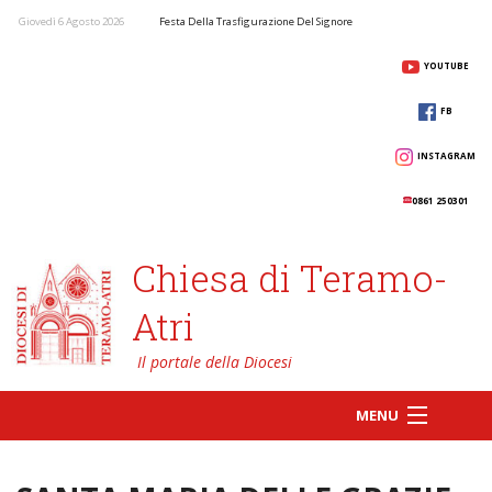
Giovedì 6 Agosto 2026
Festa Della Trasfigurazione Del Signore
YOUTUBE
FB
INSTAGRAM
0861 250301
Chiesa di Teramo-
Atri
MENU