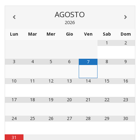
LAICA
CRO
COM
BENI
EM
COMP
DEI
RELI
CULT
AGOSTO
ISTI
E
VESC
FEMM
ECCL
DIO
COM
INTE
DI
2026
ED
SOS
DIRI
ART
CLE
DOC
Lun
Mar
Mer
Gio
Ven
Sab
Dom
DIO
SAC
ISTI
1
2
BIBL
CULT
DIO
CENT
3
4
5
6
8
9
7
CARI
DI
ACC
UFFI
10
11
12
13
14
15
16
CATE
SPO
GIOV
CEN
PER
MIS
17
18
19
20
21
22
23
ORI
DIO
UNIV
E
COM
24
25
26
27
28
29
30
AL
SOCI
LAV
DIA
31