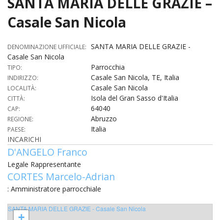
SANTA MARIA DELLE GRAZIE –
HOME
Casale San Nicola
«
VESCOVO
SANTA MARIA DELLE GRAZIE -
DENOMINAZIONE UFFICIALE:
Casale San Nicola
VE
«
CURIA
Parrocchia
TIPO:
Casale San Nicola, TE, Italia
INDIRIZZO:
BIOG
CU
«
NEWS ED EVENTI
Casale San Nicola
LOCALITÀ:
LO
Isola del Gran Sasso d'Italia
CITTÀ:
CURI
NE
«
DIOCESI
STE
64040
CAP:
VESC
ED
Abruzzo
REGIONE:
DIO
«
LETT
PARROCCHIE
«
SETT
EV
Italia
PAESE:
DEL
DELL
INCARICHI
VES
SANT
PA
«
ANNUARIO
VITA
SE
NEW
D'ANGELO Franco
AI
DIOC
PAS
DE
GIOV
Legale Rappresentante
PAR
AN
–
PHO
TUTELA DEI MINORI
ARTE
DELL
CORTES Marcelo-Adrian
VI
UFFIC
E
DIOC
SPO
VIDE
«
PRES
: Amministratore parrocchiale
PA
CUL
PAR
ORG
INTE
–
«
DI
DIAC
PR
COM
SANTA MARIA DELLE GRAZIE - Casale San Nicola
VISIT
PART
+
UFF
DOC
DI
PAST