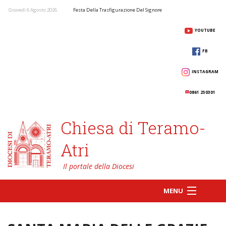
Giovedì 6 Agosto 2026
Festa Della Trasfigurazione Del Signore
YOUTUBE
FB
INSTAGRAM
0861 250301
Chiesa di Teramo-
Atri
MENU