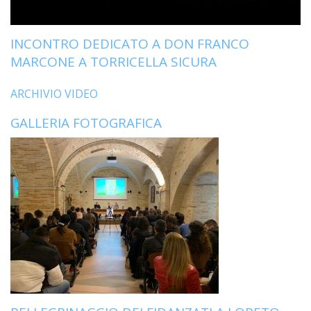
LO
SPO
INCONTRO DEDICATO A DON FRANCO
UFFI
TUR
MARCONE A TORRICELLA SICURA
E
TEM
ARCHIVIO VIDEO
LIBE
GALLERIA FOTOGRAFICA
TUT
DEI
MIN
E
DELL
PER
VULN
TRIB
ECCL
DIO
APR
UNIT