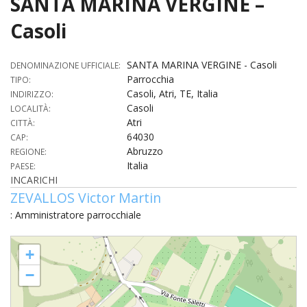
SANTA MARINA VERGINE –
HOME
Casoli
«
VESCOVO
SANTA MARINA VERGINE - Casoli
DENOMINAZIONE UFFICIALE:
Parrocchia
VE
TIPO:
«
CURIA
Casoli, Atri, TE, Italia
INDIRIZZO:
Casoli
LOCALITÀ:
BIOG
CU
«
NEWS ED EVENTI
Atri
CITTÀ:
LO
64030
CAP:
CURI
NE
«
DIOCESI
STE
Abruzzo
REGIONE:
VESC
ED
Italia
PAESE:
DIO
«
LETT
PARROCCHIE
«
SETT
EV
INCARICHI
DEL
DELL
ZEVALLOS Victor Martin
VES
SANT
PA
«
ANNUARIO
VITA
SE
NEW
AI
DIOC
: Amministratore parrocchiale
PAS
DE
GIOV
PAR
AN
–
PHO
TUTELA DEI MINORI
ARTE
DELL
SANTA MARINA VERGINE - Casoli
VI
UFFIC
E
+
DIOC
SPO
VIDE
«
PRES
PA
CUL
PAR
ORG
−
INTE
–
«
DI
DIAC
PR
COM
VISIT
PART
UFF
DOC
DI
PAST