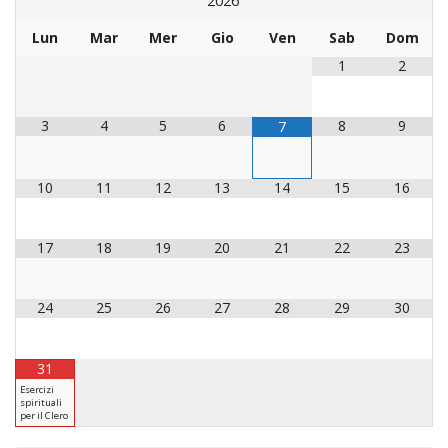
2026
LAICA
CRO
COM
BENI
EM
COMP
DEI
RELI
CULT
Lun
Mar
Mer
Gio
Ven
Sab
Dom
ISTI
E
VESC
FEMM
ECCL
DIO
COM
INTE
1
2
DI
ED
SOS
DIRI
ART
CLE
DOC
DIO
SAC
3
4
5
6
8
9
7
ISTI
BIBL
CULT
DIO
10
11
12
13
14
15
16
CENT
CARI
DI
ACC
UFFI
17
18
19
20
21
22
23
CATE
SPO
GIOV
CEN
24
25
26
27
28
29
30
PER
MIS
ORI
DIO
UNIV
E
31
COM
AL
Esercizi
SOCI
spirituali
LAV
per il Clero
DIA