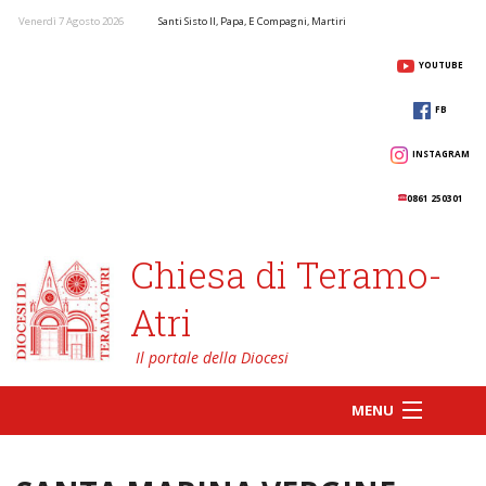
Venerdì 7 Agosto 2026
Santi Sisto II, Papa, E Compagni, Martiri
YOUTUBE
FB
INSTAGRAM
0861 250301
Chiesa di Teramo-
Atri
MENU