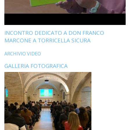
LO
SPO
UFFI
TUR
E
INCONTRO DEDICATO A DON FRANCO
TEM
MARCONE A TORRICELLA SICURA
LIBE
TUT
ARCHIVIO VIDEO
DEI
MIN
GALLERIA FOTOGRAFICA
E
DELL
PER
VULN
TRIB
ECCL
DIO
APR
UNIT