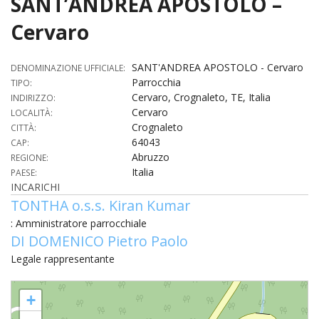
SANT’ANDREA APOSTOLO –
HOME
Cervaro
«
VESCOVO
SANT'ANDREA APOSTOLO - Cervaro
DENOMINAZIONE UFFICIALE:
Parrocchia
VE
TIPO:
«
CURIA
Cervaro, Crognaleto, TE, Italia
INDIRIZZO:
Cervaro
LOCALITÀ:
BIOG
CU
«
NEWS ED EVENTI
Crognaleto
CITTÀ:
LO
64043
CAP:
CURI
NE
«
DIOCESI
STE
Abruzzo
REGIONE:
VESC
ED
Italia
PAESE:
DIO
«
LETT
PARROCCHIE
«
SETT
EV
INCARICHI
DEL
DELL
TONTHA o.s.s. Kiran Kumar
VES
SANT
PA
«
ANNUARIO
VITA
SE
NEW
AI
DIOC
: Amministratore parrocchiale
PAS
DE
GIOV
DI DOMENICO Pietro Paolo
PAR
AN
–
PHO
TUTELA DEI MINORI
ARTE
DELL
VI
UFFIC
Legale rappresentante
E
DIOC
SPO
VIDE
«
PRES
PA
CUL
PAR
ORG
SANT'ANDREA APOSTOLO - Cervaro
INTE
–
«
DI
DIAC
+
PR
COM
VISIT
PART
UFF
DOC
DI
PAST