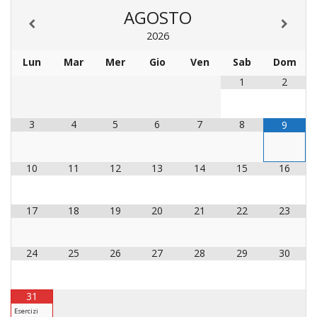
LAICA
CRO
COM
BENI
AGOSTO
EM
COMP
DEI
RELI
CULT
ISTI
E
VESC
FEMM
2026
ECCL
DIO
COM
INTE
DI
ED
SOS
Lun
Mar
Mer
Gio
Ven
Sab
Dom
DIRI
ART
CLE
DOC
DIO
SAC
1
2
ISTI
BIBL
CULT
DIO
3
4
5
6
7
8
9
CENT
CARI
DI
ACC
10
11
12
13
14
15
16
UFFI
CATE
SPO
GIOV
CEN
17
18
19
20
21
22
23
PER
MIS
ORI
DIO
UNIV
24
25
26
27
28
29
30
E
COM
AL
SOCI
LAV
31
DIA
Esercizi