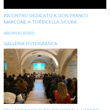
LO
SPO
INCONTRO DEDICATO A DON FRANCO
UFFI
TUR
MARCONE A TORRICELLA SICURA
E
TEM
ARCHIVIO VIDEO
LIBE
GALLERIA FOTOGRAFICA
TUT
DEI
MIN
E
DELL
PER
VULN
TRIB
ECCL
DIO
APR
UNIT