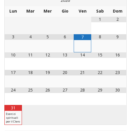
2026
LAICA
CRO
COM
BENI
EM
COMP
DEI
RELI
CULT
Lun
Mar
Mer
Gio
Ven
Sab
Dom
ISTI
E
VESC
FEMM
ECCL
DIO
COM
INTE
1
2
DI
ED
SOS
DIRI
ART
CLE
DOC
DIO
SAC
3
4
5
6
8
9
7
ISTI
BIBL
CULT
DIO
10
11
12
13
14
15
16
CENT
CARI
DI
ACC
UFFI
17
18
19
20
21
22
23
CATE
SPO
GIOV
CEN
24
25
26
27
28
29
30
PER
MIS
ORI
DIO
UNIV
E
31
COM
AL
Esercizi
SOCI
spirituali
LAV
per il Clero
DIA