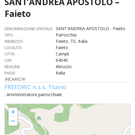
SANT’ANDREA APOSTOLO –
HOME
Faieto
«
VESCOVO
SANT'ANDREA APOSTOLO - Faieto
DENOMINAZIONE UFFICIALE:
Parrocchia
VE
TIPO:
«
CURIA
Faieto, TE, Italia
INDIRIZZO:
Faieto
LOCALITÀ:
BIOG
CU
«
NEWS ED EVENTI
Campli
CITTÀ:
LO
64040
CAP:
CURI
NE
«
DIOCESI
STE
Abruzzo
REGIONE:
VESC
ED
Italia
PAESE:
DIO
«
LETT
PARROCCHIE
«
SETT
EV
INCARICHI
DEL
DELL
FREEDRIC n.s.s. Tsavio
VES
SANT
PA
«
ANNUARIO
VITA
SE
NEW
AI
DIOC
: Amministratore parrocchiale
PAS
DE
GIOV
PAR
AN
–
PHO
TUTELA DEI MINORI
ARTE
DELL
SANT'ANDREA APOSTOLO - Faieto
VI
UFFIC
E
+
DIOC
SPO
VIDE
«
PRES
PA
CUL
PAR
ORG
−
INTE
–
«
DI
DIAC
PR
COM
VISIT
PART
UFF
DOC
DI
PAST