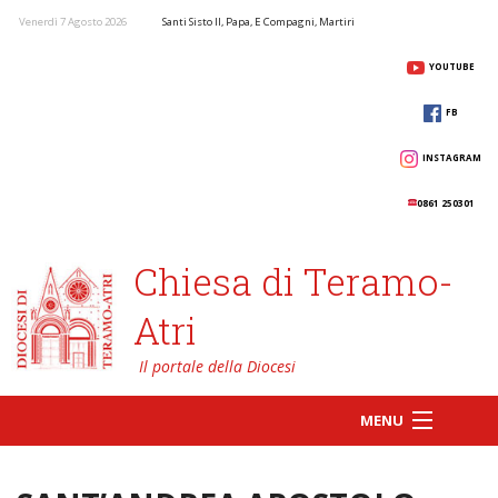
Venerdì 7 Agosto 2026
Santi Sisto II, Papa, E Compagni, Martiri
YOUTUBE
FB
INSTAGRAM
0861 250301
Chiesa di Teramo-
Atri
MENU