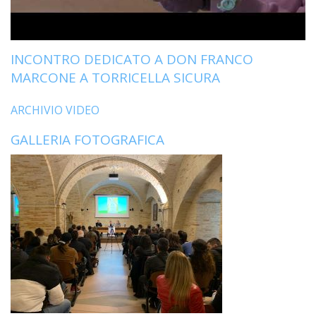
LO
SPO
UFFI
INCONTRO DEDICATO A DON FRANCO
TUR
E
MARCONE A TORRICELLA SICURA
TEM
LIBE
ARCHIVIO VIDEO
TUT
GALLERIA FOTOGRAFICA
DEI
MIN
E
DELL
PER
VULN
TRIB
ECCL
DIO
APR
UNIT