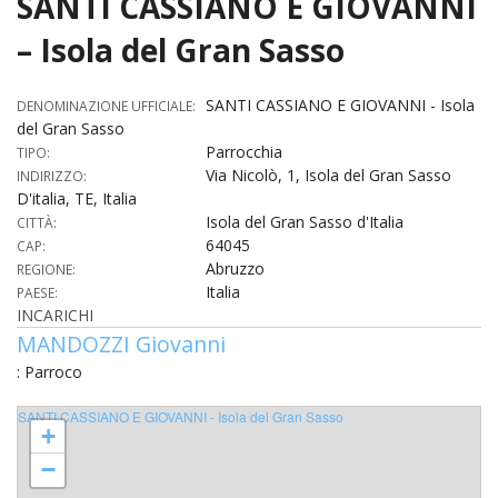
SANTI CASSIANO E GIOVANNI
HOME
– Isola del Gran Sasso
«
VESCOVO
SANTI CASSIANO E GIOVANNI - Isola
DENOMINAZIONE UFFICIALE:
del Gran Sasso
VE
«
CURIA
Parrocchia
TIPO:
Via Nicolò, 1, Isola del Gran Sasso
INDIRIZZO:
BIOG
CU
«
NEWS ED EVENTI
D'italia, TE, Italia
LO
Isola del Gran Sasso d'Italia
CITTÀ:
CURI
NE
«
DIOCESI
STE
64045
CAP:
VESC
ED
Abruzzo
REGIONE:
DIO
«
LETT
PARROCCHIE
«
SETT
EV
Italia
PAESE:
DEL
DELL
INCARICHI
VES
SANT
PA
«
ANNUARIO
VITA
SE
NEW
MANDOZZI Giovanni
AI
DIOC
PAS
DE
GIOV
: Parroco
PAR
AN
–
PHO
TUTELA DEI MINORI
ARTE
DELL
VI
UFFIC
E
DIOC
SPO
SANTI CASSIANO E GIOVANNI - Isola del Gran Sasso
VIDE
«
PRES
PA
CUL
+
PAR
ORG
INTE
–
«
DI
DIAC
−
PR
COM
VISIT
PART
UFF
DOC
DI
PAST