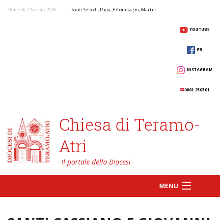
Venerdì 7 Agosto 2026
Santi Sisto II, Papa, E Compagni, Martiri
YOUTUBE
FB
INSTAGRAM
0861 250301
Chiesa di Teramo-
Atri
MENU