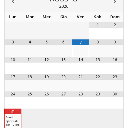
LAICA
CRO
COM
BENI
2026
EM
COMP
DEI
RELI
CULT
ISTI
E
VESC
FEMM
ECCL
Lun
Mar
Mer
Gio
Ven
Sab
Dom
DIO
COM
INTE
DI
ED
SOS
1
2
DIRI
ART
CLE
DOC
DIO
SAC
ISTI
3
4
5
6
8
9
7
BIBL
CULT
DIO
CENT
CARI
10
11
12
13
14
15
16
DI
ACC
UFFI
CATE
SPO
17
18
19
20
21
22
23
GIOV
CEN
PER
MIS
ORI
24
25
26
27
28
29
30
DIO
UNIV
E
COM
AL
31
SOCI
LAV
Esercizi
spirituali
DIA
per il Clero