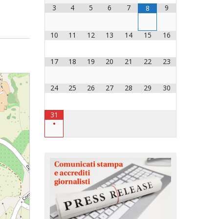
3
4
5
6
7
9
8
OCESANO
OCESANI
10
11
12
13
14
15
16
17
18
19
20
21
22
23
CHIESA DIOCESANA
ENTI
24
25
26
27
28
29
30
ENTI
31
•
LAVORO