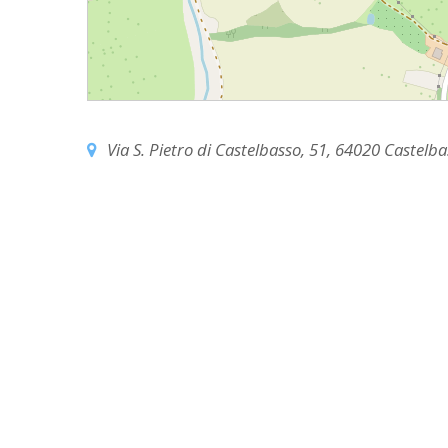
EDILIZIA DI C
EVANGELIZZA
PASTORALE S
PASTORALE U
Via S. Pietro di Castelbasso, 51, 64020 Castelbas
INSEGNAMENT
UFFICIO LITU
MIGRANTES
PASTORALE DE
PASTORALE D
PASTORALE D