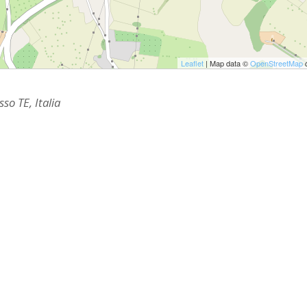
ULTO
ZIONE DELLA CULTURA
COLASTICA
Leaflet
| Map data ©
OpenStreetMap
c
NIVERSITARIA
so TE, Italia
O RELIGIONE CATTOLICA
RGICO
LLA FAMIGLIA
ELLA SALUTE
ELLE VOCAZIONI