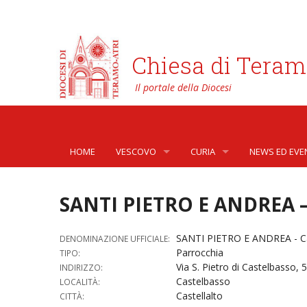
Chiesa di Teram
HOME
VESCOVO
CURIA
NEWS ED EVE
BIOGRAFIA
CURIA VESCOVILE
NEWS
SANTI PIETRO E ANDREA –
LO STEMMA
SETTORI DELLA VITA PASTORA
AFFARI GENER
PHOTOGALLE
SANTI PIETRO E ANDREA - C
DENOMINAZIONE UFFICIALE:
LETTERE DEL VESCOVO AI GIOVANI DELLA DIOC
ORGANI DI PARTECIPAZIONE
APOSTOLATO 
VIDEOGALLER
Parrocchia
TIPO:
Via S. Pietro di Castelbasso, 
INDIRIZZO:
INTERVENTI
CAPITOLI
ARCHIVIO ST
Castelbasso
LOCALITÀ:
Castellalto
CITTÀ:
DOCUMENTI
TRIBUNALE ECCLESIASTICO
AVVOCATURA 