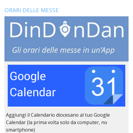
LO
SPO
ORARI DELLE MESSE
UFFI
TUR
E
TEM
LIBE
TUT
DEI
MIN
E
DELL
PER
VULN
TRIB
ECCL
DIO
Aggiungi il Calendario diocesano al tuo Google
APR
Calendar (la prima volta solo da computer, no
UNIT
smartphone)