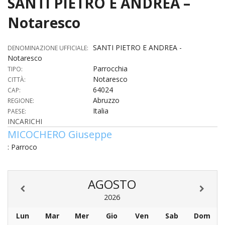
SANTI PIETRO E ANDREA –
HOME
Notaresco
«
VESCOVO
SANTI PIETRO E ANDREA -
DENOMINAZIONE UFFICIALE:
Notaresco
VE
«
CURIA
Parrocchia
TIPO:
Notaresco
CITTÀ:
BIOG
CU
«
NEWS ED EVENTI
64024
CAP:
LO
Abruzzo
REGIONE:
CURI
NE
«
DIOCESI
STE
Italia
PAESE:
VESC
ED
INCARICHI
DIO
«
LETT
PARROCCHIE
«
SETT
EV
MICOCHERO Giuseppe
DEL
DELL
VES
SANT
: Parroco
PA
«
ANNUARIO
VITA
SE
NEW
AI
DIOC
PAS
DE
GIOV
PAR
AN
–
PHO
TUTELA DEI MINORI
ARTE
DELL
VI
AGOSTO
UFFIC
E
DIOC
SPO
VIDE
«
PRES
PA
CUL
PAR
2026
ORG
INTE
–
«
DI
DIAC
PR
COM
VISIT
Lun
Mar
Mer
Gio
Ven
Sab
Dom
PART
UFF
DOC
DI
PAST