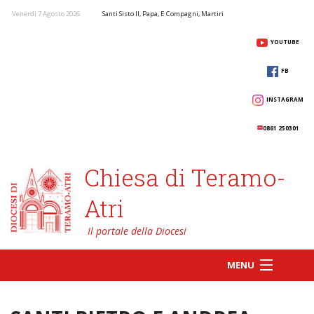
Venerdì 7 Agosto 2026
Santi Sisto II, Papa, E Compagni, Martiri
YOUTUBE
FB
INSTAGRAM
0861 250301
Chiesa di Teramo-
Atri
MENU