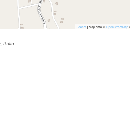
ULTO
ZIONE DELLA CULTURA
COLASTICA
Leaflet
| Map data ©
OpenStreetMap
c
NIVERSITARIA
 Italia
O RELIGIONE CATTOLICA
RGICO
LLA FAMIGLIA
ELLA SALUTE
ELLE VOCAZIONI