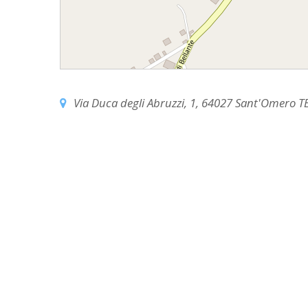
EDILIZIA DI C
EVANGELIZZA
PASTORALE S
PASTORALE U
Via Duca degli Abruzzi, 1, 64027 Sant'Omero TE,
INSEGNAMENT
UFFICIO LITU
MIGRANTES
PASTORALE DE
PASTORALE D
PASTORALE D