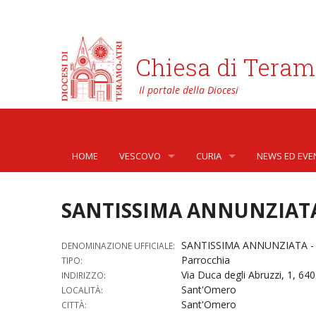
Chiesa di Teram
HOME
VESCOVO
CURIA
NEWS ED EVE
BIOGRAFIA
CURIA VESCOVILE
NEWS
SANTISSIMA ANNUNZIATA
LO STEMMA
SETTORI DELLA VITA PASTORA
AFFARI GENER
PHOTOGALLE
SANTISSIMA ANNUNZIATA - 
DENOMINAZIONE UFFICIALE:
LETTERE DEL VESCOVO AI GIOVANI DELLA DIOC
ORGANI DI PARTECIPAZIONE
APOSTOLATO 
VIDEOGALLER
Parrocchia
TIPO:
Via Duca degli Abruzzi, 1, 64
INDIRIZZO:
INTERVENTI
CAPITOLI
ARCHIVIO ST
Sant'Omero
LOCALITÀ:
Sant'Omero
CITTÀ:
DOCUMENTI
TRIBUNALE ECCLESIASTICO
AVVOCATURA 